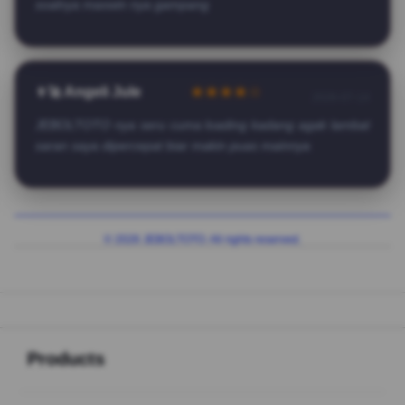
soalnya maxwin nya gampang
Angeli Jule
★★★★☆
2026-07-14
JEBOLTOTO nya seru cuma loading kadang agak lambat
saran saya dipercepat biar makin puas mainnya
© 2026 JEBOLTOTO. All rights reserved.
Buka
Footer Navigation
Products