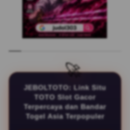
JEBOLTOTO: Link Situ
TOTO Slot Gacor
Terpercaya dan Bandar
Togel Asia Terpopuler