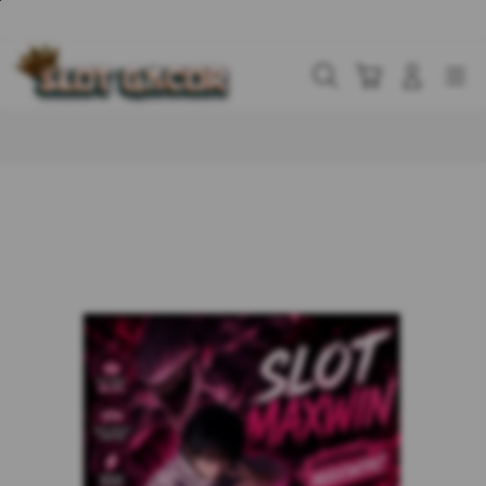
Skip
to
content
Cari
Troli
Login
Navigation
Buka Info Lebih Lanjut