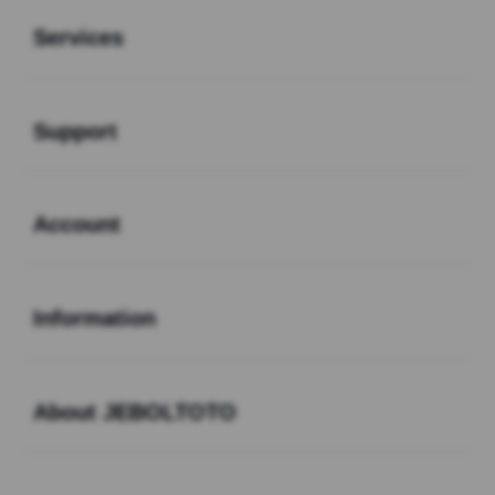
Buka
Services
Buka
Support
Buka
Account
Buka
Information
Buka
About JEBOLTOTO