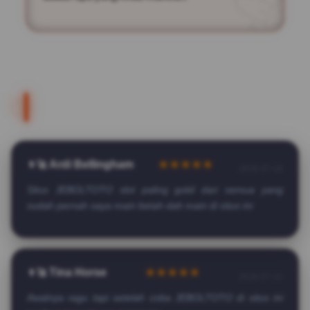
ULASAN TERBARU KOMUNITAS
JEBOLTOTO
Ardi Bellingham
★★★★★
2026-07-18
Situs JEBOLTOTO slot paling gokil dari semua yang
sudah pernah saya main betah dah main di situs ini
Tina Horse
★★★★★
2026-07-12
Awalnya ragu tapi setelah coba JEBOLTOTO di situs ini