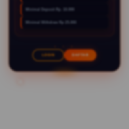
Minimal Deposit Rp. 10.000
Minimal Withdraw Rp 25.000
LOGIN
DAFTAR
Layer Popup Close
JEBOLTOTO: Link Situ
TOTO Slot Gacor Terpercaya
dan Bandar Togel Asia
Terpopuler