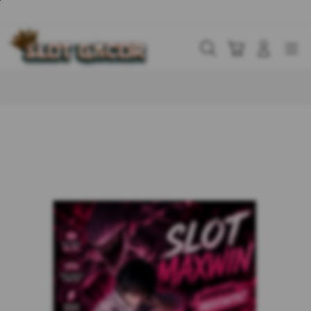
Skip
to
content
Cari
Troli
Login
Navigation
Buka Info Lebih Lanjut