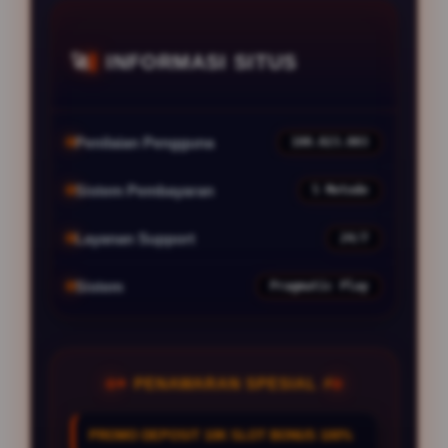
INFORMASI SITUS
Penilaian Pengguna
100.023.003
Sistem Pembayaran
5 Metode
Layanan Support
24/7
Sistem
Pragmatic Play
PENAWARAN SPESIAL
PROMO DEPOSIT 10K SLOT BONUS 100%