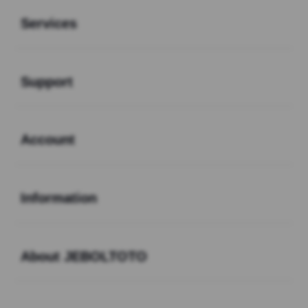
Buka
Services
Buka
Support
Buka
Account
Buka
Information
Buka
About JEBOLTOTO