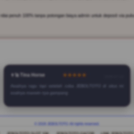
i nilai penuh 100% tanpa potongan biaya admin untuk deposit via pul
JEBOLTOTO
Tina Horse
★★★★★
2026-07-12
Awalnya ragu tapi setelah coba JEBOLTOTO di situs ini
soalnya maxwin nya gampang
© 2026 JEBOLTOTO. All rights reserved.
C
JEBOLTOTO SLOT 10K
JEBOLTOTO GACOR
LINK JEBOLTOTO