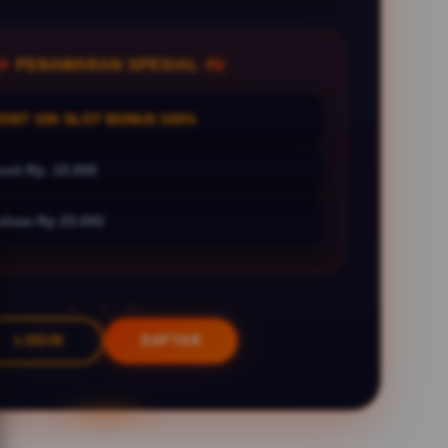
PENAWARAN SPESIAL
SIT 10K SLOT BONUS 100%
sit Rp. 10.000
hdraw Rp 25.000
LOGIN
DAFTAR