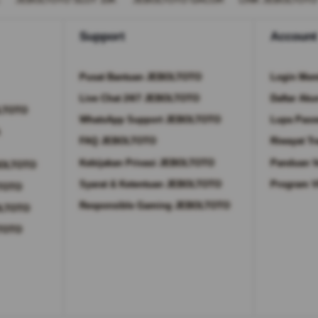
Support
Account
Pusat Bantuan JEBOLTOTO
Login Me
Live Chat 24/7 JEBOLTOTO
Daftar Ak
OLTOTO
WhatsApp Support JEBOLTOTO
Lupa Pas
k
FAQ JEBOLTOTO
Riwayat T
Kebijakan Privasi JEBOLTOTO
Panduan V
BOLTOTO
Syarat & Ketentuan JEBOLTOTO
Program 
LTOTO
Responsible Gaming JEBOLTOTO
OLTOTO
LTOTO