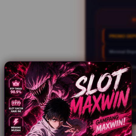
PROMO DEPO
Minimal Depo
Minimal Wit