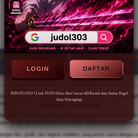
OTO Slot Gacor Terpercay
Terpopuler
ISTEM PEMBAYARAN
LAYANAN SUPPOR
5 Metode
24/7
LOGIN
DAFTAR
JEBOTLOTO ! Link TOTO Situs Slot Gacor 4D Resmi dan Arena Togel
 situs TOTO slot gacor terpercaya. Kami menyediakan pasaran toge
Asia Telengkap
ari!
© COPYRIGHT 2026 HOKIEMAS88
 Kami menyediakan akses gratis ke ribuan simulator mesin slot onl
ntegrasi dengan gerbang taruhan resmi yang menawarkan kemudahan tr
dengan fitur, grafik, dan tingkat volatilitas yang persis sama denga