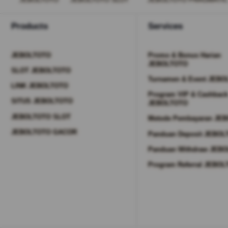
Footer Navigation
Products
Services
JEBOLTOTO
Promo & Bonus Harian
JEBOLTOTO
SLOT JEBOLTOTO
Turnamen & Event JEB
LINK JEBOLTOTO
Program VIP & Cashbac
SITUS JEBOLTOTO
JEBOLTOTO
JEBOLTOTO SLOT
Metode Pembayaran JE
JEBOLTOTO GACOR
Panduan Deposit JEBO
Panduan Withdraw JEB
Program Referral JEBO