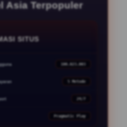
l Asia Terpopuler
MASI SITUS
ngguna
100.023.003
ayaran
5 Metode
ort
24/7
Pragmatic Play