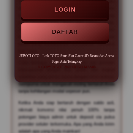
SLOT DEMO hadir sebagai solusi cerdas satu
atap untuk Anda! Kami menyediakan akses gratis
LOGIN
ke ribuan simulator mesin slot online terlengkap
untuk menguji pola, ritme, dan strategi Anda.
Tidak hanya sebagai tempat latihan, platform
DAFTAR
kami juga terintegrasi dengan gerbang taruhan
resmi yang menawarkan kemudahan transaksi
luar biasa.
JEBOTLOTO ! Link TOTO Situs Slot Gacor 4D Resmi dan Arena
Togel Asia Telengkap
Coba berbagai judul game populer dari provider
© COPYRIGHT 2026 HOKIEMAS88
internasional dengan fitur, grafik, dan tingkat
volatilitas yang persis sama dengan versi aslinya.
Sempurna untuk mengasah insting bertaruh Anda
tanpa kehilangan modal sepeser pun.
Ketika Anda siap bertaruh dengan saldo asli,
nikmati konversi nilai penuh 100% tanpa
potongan biaya admin untuk deposit via pulsa
provider seluler terkemuka. Apa yang Anda kirim
adalah apa yang Anda mainkan!