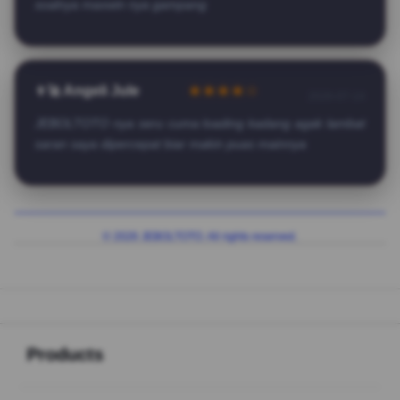
soalnya maxwin nya gampang
Angeli Jule
★★★★☆
2026-07-14
JEBOLTOTO nya seru cuma loading kadang agak lambat
saran saya dipercepat biar makin puas mainnya
© 2026 JEBOLTOTO. All rights reserved.
Buka
Footer Navigation
Products