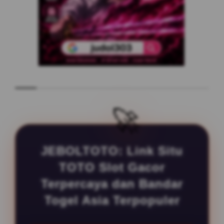
JEBOLTOTO: Link Situ
TOTO Slot Gacor
Terpercaya dan Bandar
Togel Asia Terpopuler