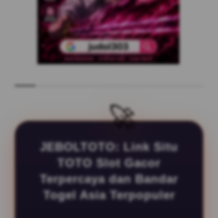
JEBOLTOTO: Link Situ
TOTO Slot Gacor
Terpercaya dan Bandar
Togel Asia Terpopuler