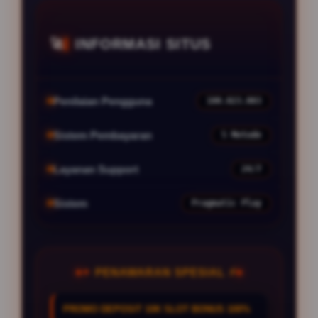
INFORMASI SITUS
Penilaian Pengguna
100.023.003
Sistem Pembayaran
5 Metode
Layanan Support
24/7
Sistem
Pragmatic Play
PENAWARAN SPESIAL
PROMO DEPOSIT 10K SLOT BONUS 100%