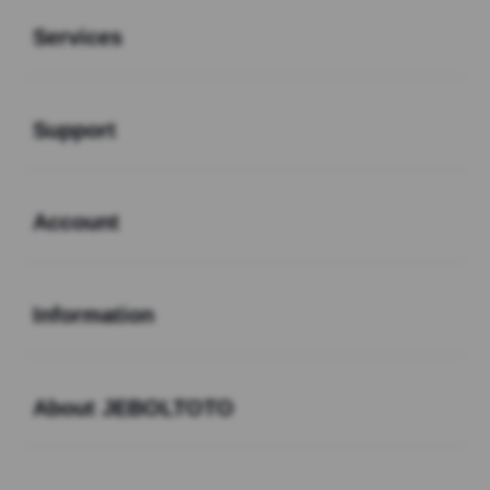
Buka
Services
Buka
Support
Buka
Account
Buka
Information
Buka
About JEBOLTOTO