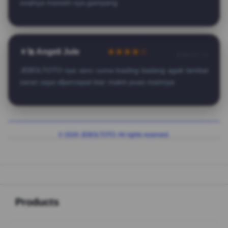
soalnya maxwin nya gampang
Angeli Jule
★★★★☆
2026-07-14
JEBOLTOTO nya seru cuma loading kadang agak lambat
saran saya dipercepat biar makin puas mainnya
© 2026 JEBOLTOTO. All rights reserved.
Buka
Footer Navigation
Products