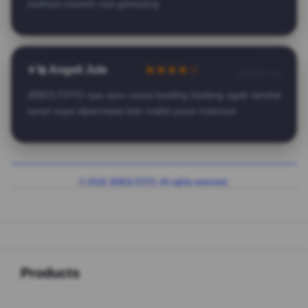
soalnya maxwin nya gampang
Angeli Jule
★★★★☆
2026-07-14
JEBOLTOTO nya seru cuma loading kadang agak lambat
saran saya dipercepat biar makin puas mainnya
© 2026 JEBOLTOTO. All rights reserved.
Buka
Footer Navigation
Products