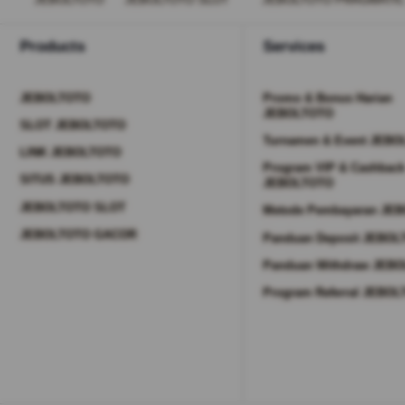
Footer Navigation
Products
Services
JEBOLTOTO
Promo & Bonus Harian
JEBOLTOTO
SLOT JEBOLTOTO
Turnamen & Event JEB
LINK JEBOLTOTO
Program VIP & Cashbac
SITUS JEBOLTOTO
JEBOLTOTO
JEBOLTOTO SLOT
Metode Pembayaran JE
JEBOLTOTO GACOR
Panduan Deposit JEBO
Panduan Withdraw JEB
Program Referral JEBO