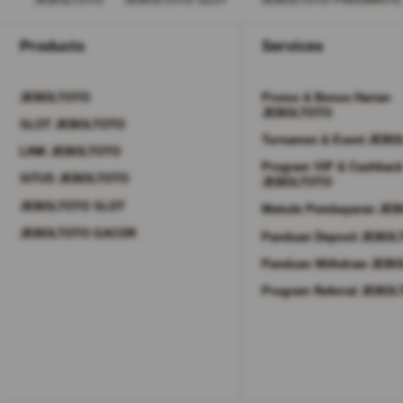
Footer Navigation
Products
Services
JEBOLTOTO
Promo & Bonus Harian
JEBOLTOTO
SLOT JEBOLTOTO
Turnamen & Event JEB
LINK JEBOLTOTO
Program VIP & Cashbac
SITUS JEBOLTOTO
JEBOLTOTO
JEBOLTOTO SLOT
Metode Pembayaran JE
JEBOLTOTO GACOR
Panduan Deposit JEBO
Panduan Withdraw JEB
Program Referral JEBO