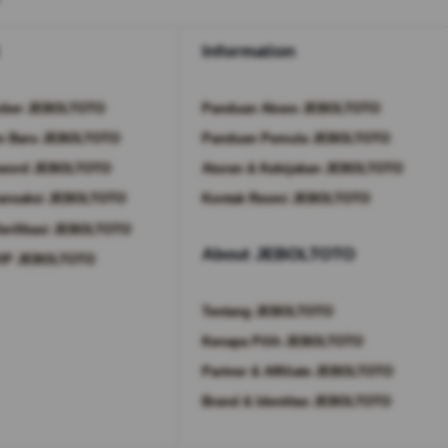
Information
mber JEBOLTOTO
Panduan Akses JEBOLTOTO
un Baru JEBOLTOTO
Panduan Pemula JEBOLTOTO
sword JEBOLTOTO
Aturan & Kebijakan JEBOLTOTO
ransaksi JEBOLTOTO
Kontak Resmi JEBOLTOTO
erifikasi JEBOLTOTO
About JEBOLTOTO
VIP JEBOLTOTO
Tentang JEBOLTOTO
Kenapa Pilih JEBOLTOTO
Partner & Affiliate JEBOLTOTO
Brand & Identitas JEBOLTOTO