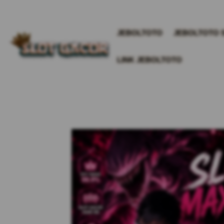
Skip
to
content
JEBOLTOTO
JEBOLTOTO 
LINK JEBOLTOTO
Buka Info Lebih Lanjut