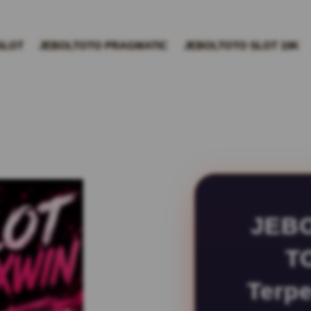
SLOT
JEBOLTOTO PRAGMATIC
JEBOLTOTO SLOT 10K
JEBO
T
Terp