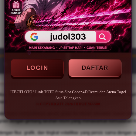
OTO Slot Gacor Terpercay
Terpopuler
ISTEM PEMBAYARAN
LAYANAN SUPPOR
5 Metode
24/7
LOGIN
DAFTAR
JEBOTLOTO ! Link TOTO Situs Slot Gacor 4D Resmi dan Arena Togel
 situs TOTO slot gacor terpercaya. Kami menyediakan pasaran toge
Asia Telengkap
ari!
© COPYRIGHT 2026 HOKIEMAS88
 Kami menyediakan akses gratis ke ribuan simulator mesin slot onl
ntegrasi dengan gerbang taruhan resmi yang menawarkan kemudahan tr
dengan fitur, grafik, dan tingkat volatilitas yang persis sama denga