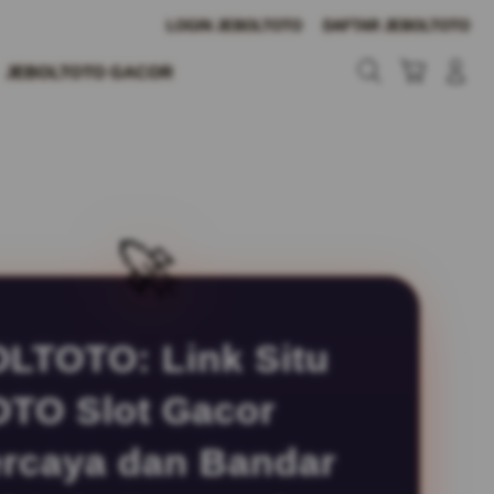
LOGIN JEBOLTOTO
DAFTAR JEBOLTOTO
Cari
Troli
Login/Sign-Up
JEBOLTOTO GACOR
Cari
LTOTO: Link Situ
OTO Slot Gacor
ercaya dan Bandar