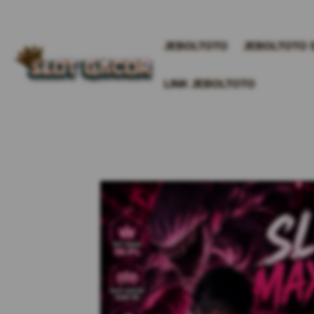
Skip
to
content
JEBOLTOTO
JEBOLTOTO 
LINK JEBOLTOTO
Buka Info Lebih Lanjut