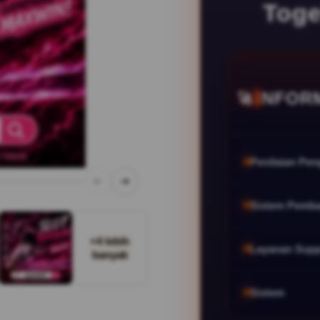
Toge
INFOR
Penilaian Pe
Sebelumnya
Berikutnya
Sistem Pemb
+4 lebih
Layanan Supp
banyak
Sistem