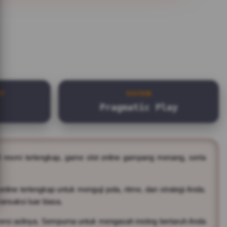
a dan Bandar Togel Asia
T
SISTEM
Pragmatic Play
l resmi terlengkap, game slot online gampang menang, serta
ine terlengkap untuk menguji pola, ritme, dan strategi Anda.
ansaksi luar biasa.
n versi aslinya. Sempurna untuk mengasah insting bertaruh Anda