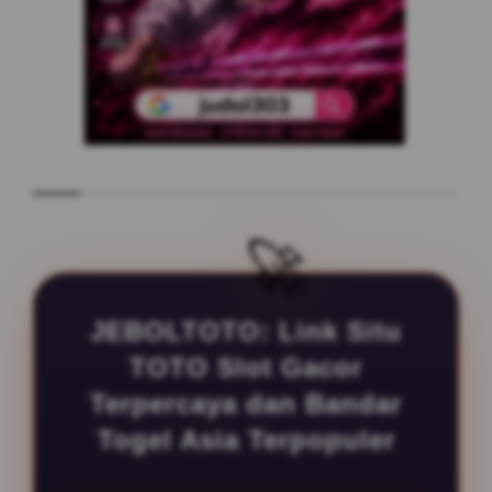
JEBOLTOTO: Link Situ
TOTO Slot Gacor
Terpercaya dan Bandar
Togel Asia Terpopuler