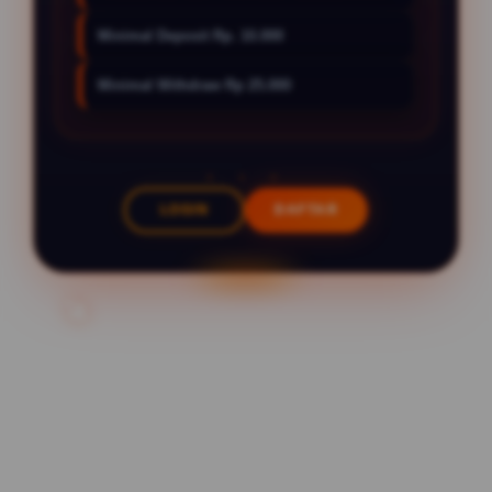
Minimal Deposit Rp. 10.000
Minimal Withdraw Rp 25.000
LOGIN
DAFTAR
Layer Popup Close
JEBOLTOTO: Link Situ
TOTO Slot Gacor Terpercaya
dan Bandar Togel Asia
Terpopuler