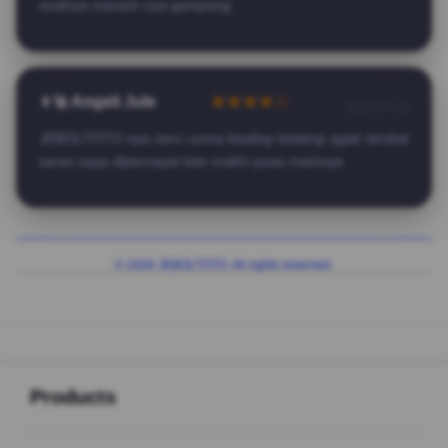
soalnya maxwin nya gampang
Angeli Jule
★★★★☆
2026-07-14
JEBOLTOTO nya seru cuma loading kadang agak lambat
saran saya dipercepat biar makin puas mainnya
© 2026 JEBOLTOTO. All rights reserved.
Buka
Footer Navigation
Products