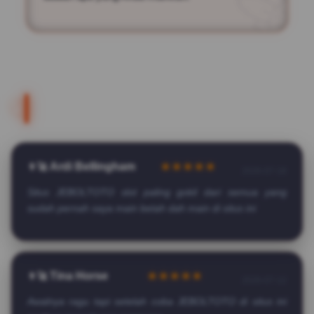
ULASAN TERBARU KOMUNITAS
JEBOLTOTO
Ardi Bellingham
★★★★★
2026-07-18
Situs JEBOLTOTO slot paling gokil dari semua yang
sudah pernah saya main betah dah main di situs ini
Tina Horse
★★★★★
2026-07-12
Awalnya ragu tapi setelah coba JEBOLTOTO di situs ini