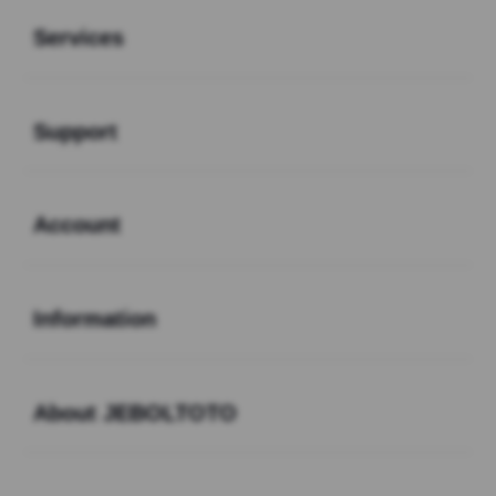
Buka
Services
Buka
Support
Buka
Account
Buka
Information
Buka
About JEBOLTOTO