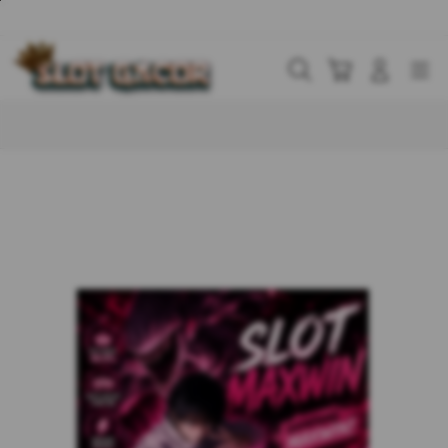
Skip
to
content
Cari
Troli
Login
Navigation
Buka Info Lebih Lanjut