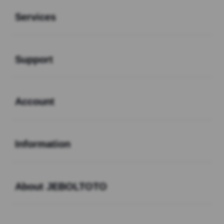
Buka
Services
Buka
Support
Buka
Account
Buka
Information
Buka
About JEBOLTOTO