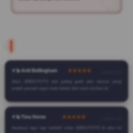
ULASAN TERBARU KOMUNITAS
JEBOLTOTO
Ardi Bellingham
★★★★★
2026-07-18
Situs JEBOLTOTO slot paling gokil dari semua yang
sudah pernah saya main betah dah main di situs ini
Tina Horse
★★★★★
2026-07-12
Awalnya ragu tapi setelah coba JEBOLTOTO di situs ini