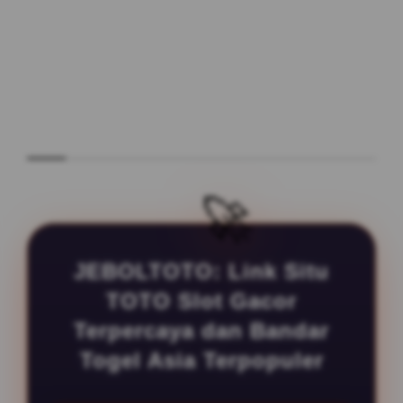
JEBOLTOTO: Link Situ
TOTO Slot Gacor
Terpercaya dan Bandar
Togel Asia Terpopuler