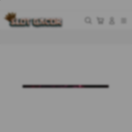
Skip
to
content
Cari
Troli
Login
Navigation
Buka Info Lebih Lanjut