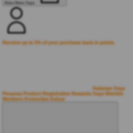
Buka Menu Saya
Receive up to 5% of your purchase back in points.
Halaman Saya
Pesanan
Product Registration
Rewards Saya
Wishlist
Members
Komunitas
Keluar