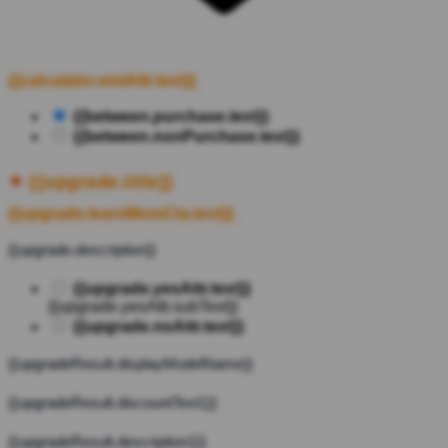
{{calculator.emiAttr.text}}
{{between.purchase.text}}
{{between.nonPurchase.text}}
{{upgrade.title}}
{{upgrade.learnMoreCta.text}}
{{upgrade.description}}
{{upgrade.yesAttr.text}}
{{upgrade.yesAttr.subText}}
{{upgrade.noAttr.text}}
{{upgradeResult.displayModelName}}
{{upgradeResult.discountText1}}
{{upgradeResult.description1}}