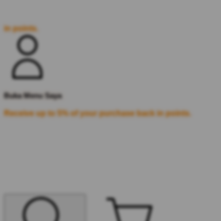
in points.
Buka Menu Saya
Receive up to 5% of your purchase back in points.