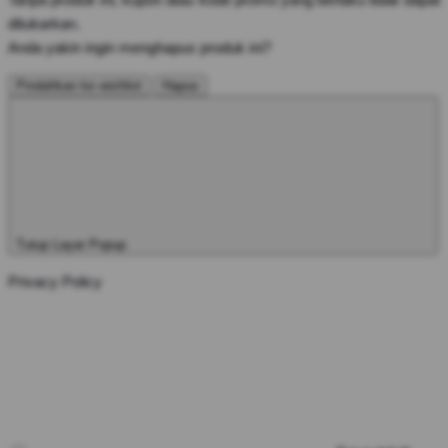
ditukarkan.
Anda yakin ingin menghapus produk ini?
Pindahkan ke wishlist
Hapus
Tutup Layar Popup
Privacy Policy