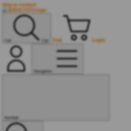
Skip to content
Troli
Login
Cari
Cari
Navigation
Kembali