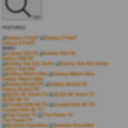
Cari
FEATURED
Galaxy Z Fold7
BARU
Galaxy S25 FE
Galaxy Tab S11
Galaxy Watch Ultra
Galaxy Buds3 FE
QLED 4K TV
Crystal UHD 4K TV
The Frame TV