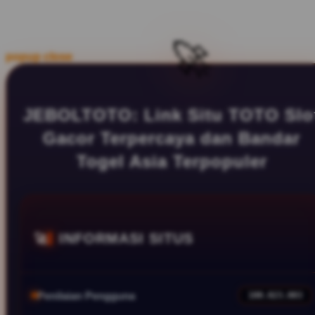
popup close
JEBOLTOTO: Link Situ TOTO Slo
Gacor Terpercaya dan Bandar
Togel Asia Terpopuler
INFORMASI SITUS
Penilaian Pengguna
100.023.003