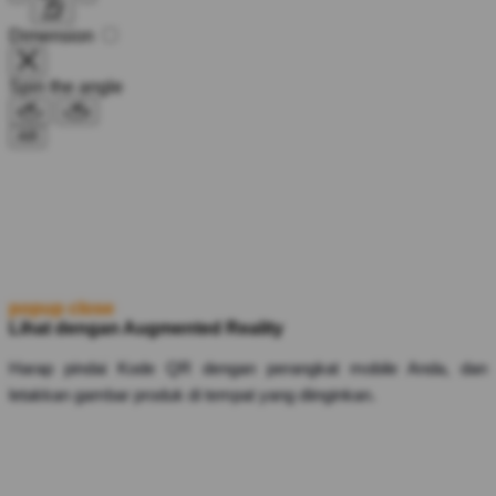
Dimension
Spin the angle
AR
popup close
Lihat dengan Augmented Reality
Harap pindai Kode QR dengan perangkat mobile Anda, dan
letakkan gambar produk di tempat yang diinginkan.