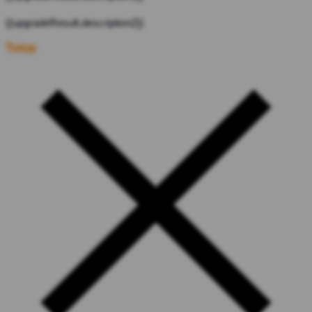
{{upgradeResult.description2}}
Tutup