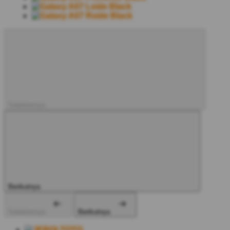
Sebelumnya
Berikutnya
Sebelumnya
Berikutnya