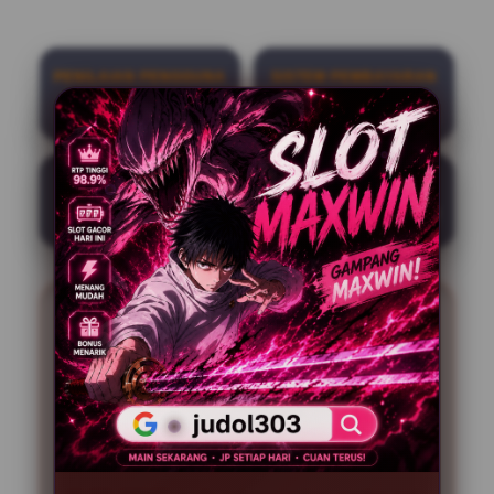
PENILAIAN PENGGUNA
SISTEM PEMBAYARAN
120.123.003
5 Metode
LAYANAN SUPPORT
SISTEM
24/7
Pragmatic Play
JEBOLTOTO
adalah bandar togel Asia terpopuler
dan link situs TOTO slot gacor terpercaya. Kami
menyediakan pasaran togel resmi terlengkap,
game slot online gampang menang, serta
transaksi aman dengan layanan online 24 jam
nonstop setiap hari!