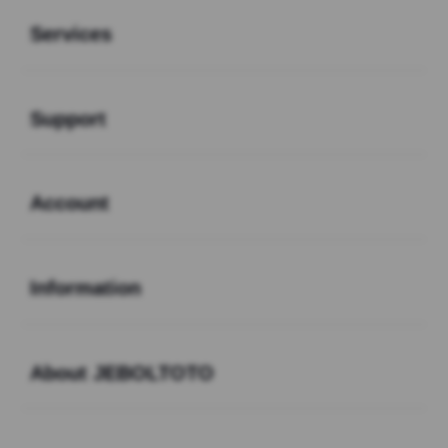
Buka
Services
Buka
Support
Buka
Account
Buka
Information
Buka
About JEBOLTOTO