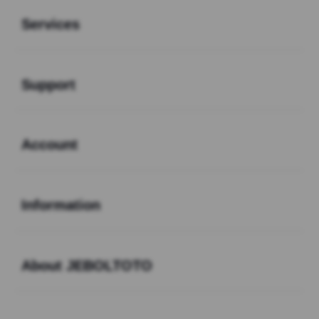
Buka
Services
Buka
Support
Buka
Account
Buka
Information
Buka
About JEBOLTOTO