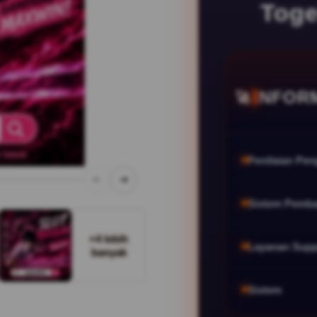
Toge
INFOR
Penilaian Pe
Sebelumnya
Berikutnya
Sistem Pemb
+4 lebih
Layanan Supp
banyak
Sistem