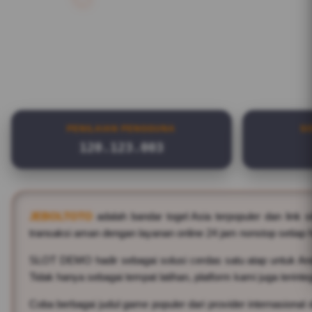
Layer Popup Close
JEBOLTOTO: Link Situ T
PENILAIAN PENGGUNA
S
120.123.003
JEBOLTOTO
adalah bandar togel Asia terpopuler dan link
transaksi aman dengan layanan online 24 jam nonstop setiap h
SLOT DEMO hadir sebagai solusi cerdas satu atap untuk Anda!
Tidak hanya sebagai tempat latihan, platform kami juga teri
Coba berbagai judul game populer dari provider internasional 