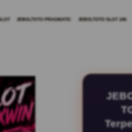
SLOT
JEBOLTOTO PRAGMATIC
JEBOLTOTO SLOT 10K
JEBO
T
Terp