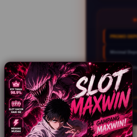
PROMO DEPO
Minimal Depo
Minimal Wit