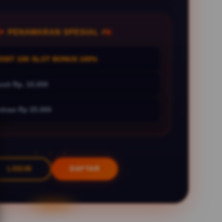
PENAWARAN SPESIAL
SIT 10K SLOT BONUS 100%
sit Rp. 10.000
hdraw Rp 25.000
LOGIN
DAFTAR