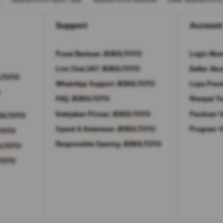
Support
Account
Pusat Bantuan JEBOLTOTO
Login Me
Live Chat 24/7 JEBOLTOTO
Daftar Ak
OLTOTO
WhatsApp Support JEBOLTOTO
Lupa Pas
k
FAQ JEBOLTOTO
Riwayat T
Kebijakan Privasi JEBOLTOTO
Panduan V
BOLTOTO
Syarat & Ketentuan JEBOLTOTO
Program 
LTOTO
Responsible Gaming JEBOLTOTO
OLTOTO
LTOTO