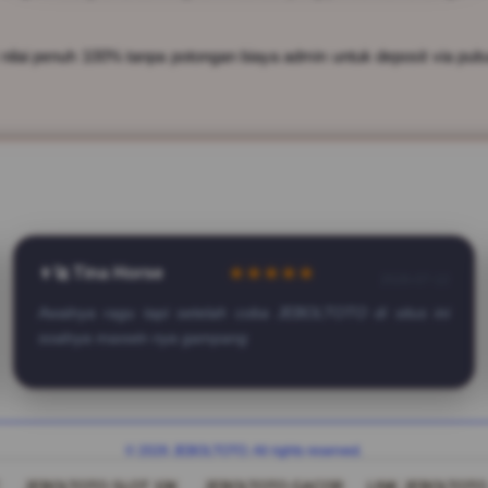
i nilai penuh 100% tanpa potongan biaya admin untuk deposit via pul
JEBOLTOTO
Tina Horse
★★★★★
2026-07-12
Awalnya ragu tapi setelah coba JEBOLTOTO di situs ini
soalnya maxwin nya gampang
© 2026 JEBOLTOTO. All rights reserved.
C
JEBOLTOTO SLOT 10K
JEBOLTOTO GACOR
LINK JEBOLTOTO