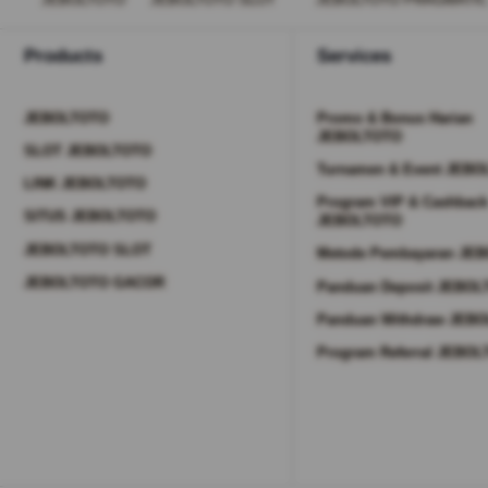
Footer Navigation
Products
Services
JEBOLTOTO
Promo & Bonus Harian
JEBOLTOTO
SLOT JEBOLTOTO
Turnamen & Event JEB
LINK JEBOLTOTO
Program VIP & Cashbac
SITUS JEBOLTOTO
JEBOLTOTO
JEBOLTOTO SLOT
Metode Pembayaran JE
JEBOLTOTO GACOR
Panduan Deposit JEBO
Panduan Withdraw JEB
Program Referral JEBO