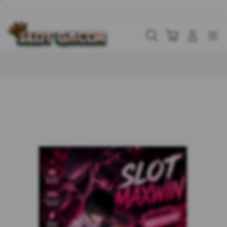
Skip
to
content
Cari
Troli
Login
Navigation
Buka Info Lebih Lanjut