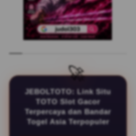
JEBOLTOTO: Link Situ
TOTO Slot Gacor
Terpercaya dan Bandar
Togel Asia Terpopuler