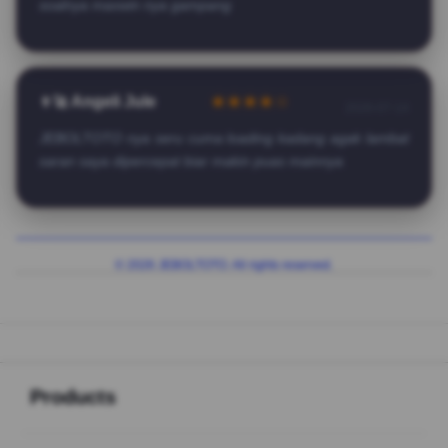
soalnya maxwin nya gampang
Angeli Jule
★★★★☆
2026-07-14
JEBOLTOTO nya seru cuma loading kadang agak lambat
saran saya dipercepat biar makin puas mainnya
© 2026 JEBOLTOTO. All rights reserved.
Buka
Footer Navigation
Products