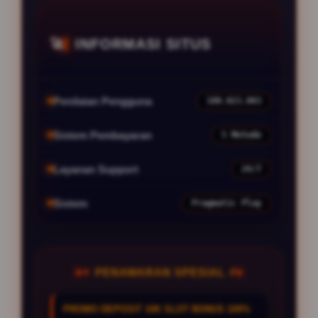
INFORMASI SITUS
Penilaian Pengguna
100.023.003
Sistem Pembayaran
5 Metode
Layanan Support
24/7
Sistem
Pragmatic Play
PENAWARAN SPESIAL
PROMO DEPOSIT 10K SLOT BONUS 100%