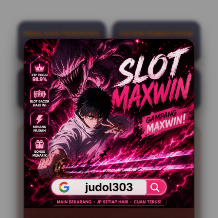
PENILAIAN PENGGUNA
SISTEM PEMBAYARAN
120.123.003
5 Metode
LAYANAN SUPPORT
SISTEM
24/7
Pragmatic Play
JEBOLTOTO
adalah bandar togel Asia terpopuler
dan link situs TOTO slot gacor terpercaya. Kami
menyediakan pasaran togel resmi terlengkap,
game slot online gampang menang, serta
transaksi aman dengan layanan online 24 jam
nonstop setiap hari!