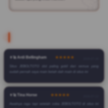
ULASAN TERBARU KOMUNITAS
JEBOLTOTO
Ardi Bellingham
★★★★★
2026-07-18
Situs JEBOLTOTO slot paling gokil dari semua yang
sudah pernah saya main betah dah main di situs ini
Tina Horse
★★★★★
2026-07-12
Awalnya ragu tapi setelah coba JEBOLTOTO di situs ini