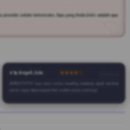
sa provider seluler terkemuka. Apa yang Anda kirim adalah apa
Angeli Jule
★★★★☆
2026-07-14
JEBOLTOTO nya seru cuma loading kadang agak lambat
saran saya dipercepat biar makin puas mainnya