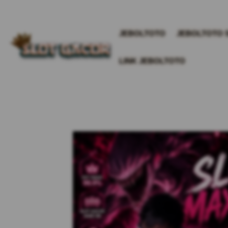
Skip
to
content
JEBOLTOTO
JEBOLTOTO 
LINK JEBOLTOTO
Buka Info Lebih Lanjut