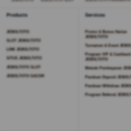
Footer Navigation
Products
Services
JEBOLTOTO
Promo & Bonus Harian
JEBOLTOTO
SLOT JEBOLTOTO
Turnamen & Event JEB
LINK JEBOLTOTO
Program VIP & Cashbac
SITUS JEBOLTOTO
JEBOLTOTO
JEBOLTOTO SLOT
Metode Pembayaran JE
JEBOLTOTO GACOR
Panduan Deposit JEBO
Panduan Withdraw JEB
Program Referral JEBO