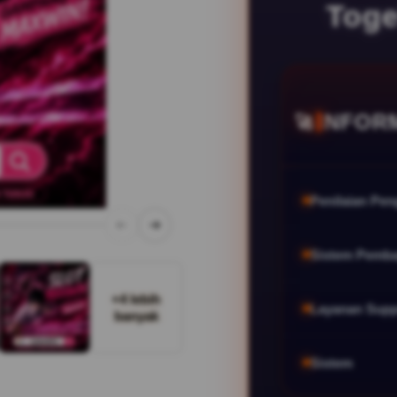
Toge
INFOR
Penilaian Pe
Sebelumnya
Berikutnya
Sistem Pemb
+4 lebih
Layanan Supp
banyak
Sistem