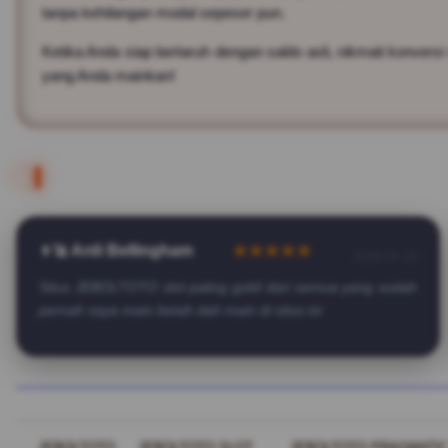
tanpa kehilangan modal sepeser pun.
Ketika Anda siap bertaruh dengan saldo asli, nikmati konvers
yang Anda mainkan!
ULASAN TERBARU KOMUNITAS 
Ardi Bellingham
★★★★★
2026-07-18
Situs JEBOLTOTO slot paling gokil dari semua yang sudah
pernah saya main betah dah main di situs ini
JEBOLTOTO
JEBOLTOTO SLOT
JEBOLTOTO PRAGMATI