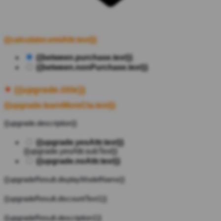
{{calculator.emiAttr.text}}
{{between.purchase.text}}
{{between.nonPurchase.text}}
{{upgrade.title}}
{{upgrade.learnMoreCta.text}}
{{upgrade.description}}
{{upgrade.yesAttr.text}}
{{upgrade.yesAttr.subText}}
{{upgrade.noAttr.text}}
{{upgradeResult.displayModelName}}
{{upgradeResult.discountText1}}
{{upgradeResult.description1}}