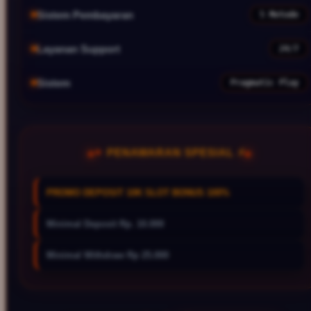
Sistem Pembayaran
5 Metode
Layanan Support
24/7
Sistem
Pragmatic Play
PENAWARAN SPESIAL
PROMO DEPOSIT 10K SLOT BONUS 100%
Minimal Deposit Rp. 10.000
Minimal Withdraw Rp 25.000