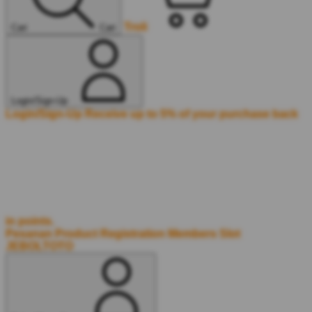
Troli
Cari
Cari
Login/Sign-Up
Login/Sign-Up
Receive up to 5% of your purchase back
in points.
Pesanan
Product Registration
Members
Slot
JEBOLTOTO