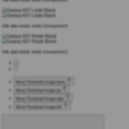
Klik atau ketuk untuk memperkecil
Klik atau ketuk untuk memperkecil
Move Thumbnail Image down
Move Thumbnail Image up
Move Thumbnail Image right
Move Thumbnail Image left