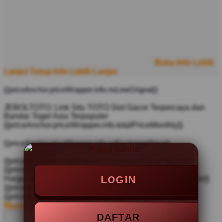
Buka Info Lebih
Lanjut
Tutup Info Lebih Lanjut
{{priceAnchor.priceWrapper.info.noLineOrignal}}
JEBOLTOTO: Link Situ TOTO Slot Gacor Terpercaya dan
Bandar Togel Asia Terpopuler
{{priceAnchor.priceWrapper.info.totalPriceMonthly}}
{{priceAnchor.priceWrapper.info.ceExchangePrice}}
{{priceAnchor.priceWrapper.info.orignalPriceAddText}}
{{priceAnchor.priceWrapper.info.lowestWasPricetext}}
Harga awal:
{{priceAnchor.priceWrapper.info.orignalPrice}}
LOGIN
{{priceAnchor.priceWrapper.info.savePrice}}
{{priceAnchor.priceWrapper.info.disclaimer}}
Masuk
Daftar
DAFTAR