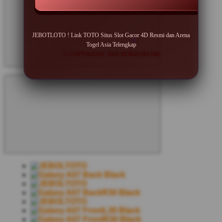
JEBOTLOTO ! Link TOTO Situs Slot Gacor 4D Resmi dan Arena
Togel Asia Telengkap
© COPYRIGHT 2026 HOKIEMAS88