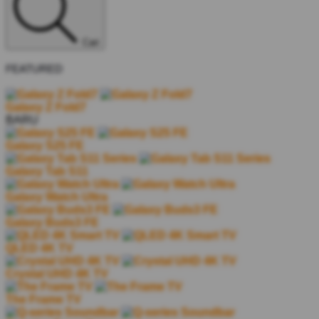
Cari
FEATURED
Galaxy Z Fold7
BARU
Galaxy S25 FE
Galaxy Tab S11
Galaxy Watch Ultra
Galaxy Buds3 FE
QLED 4K TV
Crystal UHD 4K TV
The Frame TV