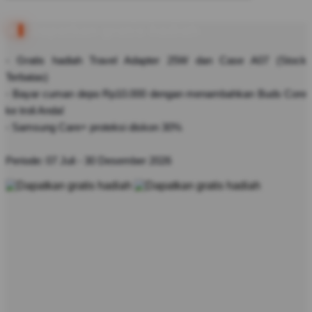
Dapatkan gratis hadiah
- Gratis hadiah Travel Adapter 25W dan Case A07 (Stock
Terbatas)
- Bayar cuman depo Rp10.000 dengan menambahkan Buds Core
ke troli Anda!
- Samsung Care+ proteksi diskon 30%
Periode: 07 Juli - 30 Desember 2026