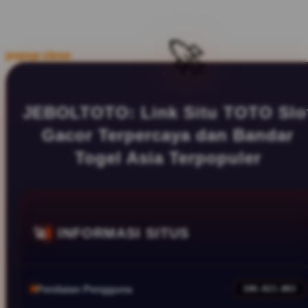
popup close
JEBOLTOTO: Link Situ TOTO Slo
Gacor Terpercaya dan Bandar
Togel Asia Terpopuler
INFORMASI SITUS
Penilaian Pengguna
100.023.003