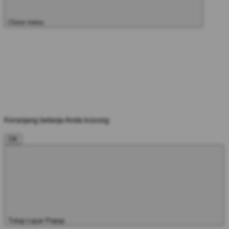
Close menu
Keranjang belanja Anda kosong
OK
Tutup Layar Popup