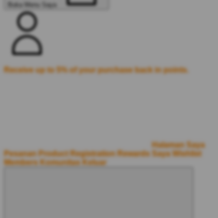
Buka Menu Saya
Receive up to 5% of your purchase back in points.
Halaman Saya
Pesanan
Product Registration
Rewards Saya
Wishlist
Members
Komunitas
Keluar