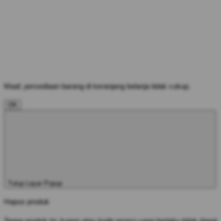
Maaf, persediaan barang di keranjang belanja tidak cukup.
OK
Tutup Layar Popup
Hapus produk
Tanpa produk ini, kupon atau kode promo yang berlaku tidak dapat