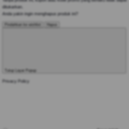
ditukarkan.
Anda yakin ingin menghapus produk ini?
Pindahkan ke wishlist
Hapus
Tutup Layar Popup
Privacy Policy