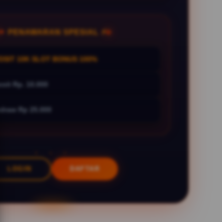
PENAWARAN SPESIAL
SIT 10K SLOT BONUS 100%
sit Rp. 10.000
hdraw Rp 25.000
LOGIN
DAFTAR