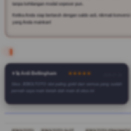
tanpa kehilangan modal sepeser pun.
Ketika Anda siap bertaruh dengan saldo asli, nikmati konvers
yang Anda mainkan!
ULASAN TERBARU KOMUNITAS 
Ardi Bellingham
★★★★★
2026-07-18
Situs JEBOLTOTO slot paling gokil dari semua yang sudah
pernah saya main betah dah main di situs ini
JEBOLTOTO
JEBOLTOTO SLOT
JEBOLTOTO PRAGMATI