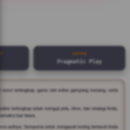
a dan Bandar Togel Asia
T
SISTEM
Pragmatic Play
l resmi terlengkap, game slot online gampang menang, serta
ine terlengkap untuk menguji pola, ritme, dan strategi Anda.
ansaksi luar biasa.
n versi aslinya. Sempurna untuk mengasah insting bertaruh Anda