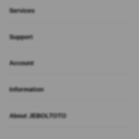
Buka
Services
Buka
Support
Buka
Account
Buka
Information
Buka
About JEBOLTOTO