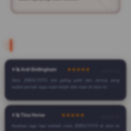
ULASAN TERBARU KOMUNITAS
JEBOLTOTO
Ardi Bellingham
★★★★★
2026-07-18
Situs JEBOLTOTO slot paling gokil dari semua yang
sudah pernah saya main betah dah main di situs ini
Tina Horse
★★★★★
2026-07-12
Awalnya ragu tapi setelah coba JEBOLTOTO di situs ini