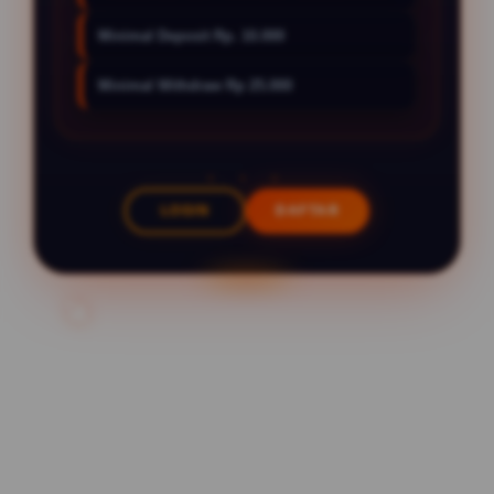
Minimal Deposit Rp. 10.000
Minimal Withdraw Rp 25.000
LOGIN
DAFTAR
Layer Popup Close
JEBOLTOTO: Link Situ
TOTO Slot Gacor Terpercaya
dan Bandar Togel Asia
Terpopuler