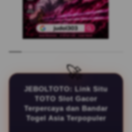
JEBOLTOTO: Link Situ
TOTO Slot Gacor
Terpercaya dan Bandar
Togel Asia Terpopuler