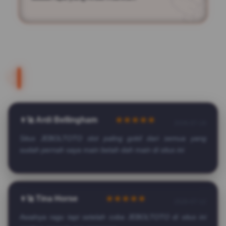
ULASAN TERBARU KOMUNITAS
JEBOLTOTO
Ardi Bellingham
★★★★★
2026-07-18
Situs JEBOLTOTO slot paling gokil dari semua yang
sudah pernah saya main betah dah main di situs ini
Tina Horse
★★★★★
2026-07-12
Awalnya ragu tapi setelah coba JEBOLTOTO di situs ini