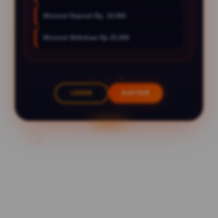
Minimal Deposit Rp. 10.000
Minimal Withdraw Rp 25.000
LOGIN
DAFTAR
Layer Popup Close
JEBOLTOTO: Link Situ
TOTO Slot Gacor Terpercaya
dan Bandar Togel Asia
Terpopuler