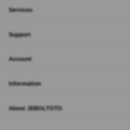
Buka
Services
Buka
Support
Buka
Account
Buka
Information
Buka
About JEBOLTOTO