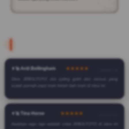
ULASAN TERBARU KOMUNITAS
JEBOLTOTO
Ardi Bellingham
★★★★★
2026-07-18
Situs JEBOLTOTO slot paling gokil dari semua yang
sudah pernah saya main betah dah main di situs ini
Tina Horse
★★★★★
2026-07-12
Awalnya ragu tapi setelah coba JEBOLTOTO di situs ini