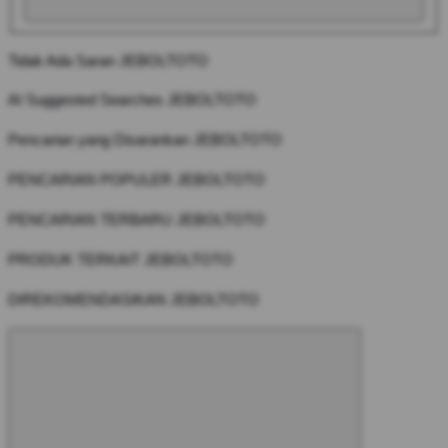
Tidak Ada Saran JEBOLTOTO
AI Suggested Searches JEBOLTOTO
Pencarian yang Disarankan JEBOLTOTO
PENCARIAN POPULER JEBOLTOTO
PENCARIAN TERBARU JEBOLTOTO
PRODUK TERKAIT JEBOLTOTO
DIREKOMENDASIKAN JEBOLTOTO