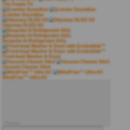
The Frame TV
Q-series Soundbar
Odyssey OLED G5
Bespoke AI Refrigerator 641L
Front-load Washer & Dryer
Vacuum Cleaner Stick
WindFree™ Ultra AC
Previous