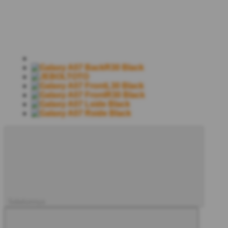
Sebelumnya