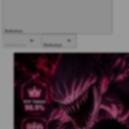
Berikutnya
Sebelumnya
Berikutnya