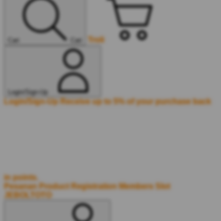
Troli
Cari
Cari
Login/Sign-Up
Login/Sign-Up
Receive up to 5% of your purchase back
in points.
Pesanan
Product Registration
Members
Slot
JEBOLTOTO