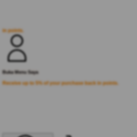
in points.
Buka Menu Saya
Receive up to 5% of your purchase back in points.