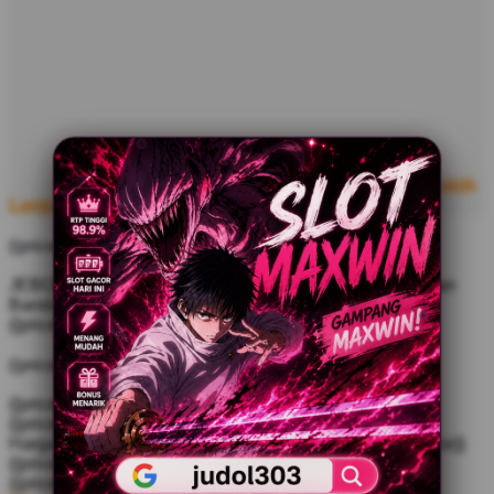
Buka Info Lebih
Lanjut
Tutup Info Lebih Lanjut
{{priceAnchor.priceWrapper.info.noLineOrignal}}
JEBOLTOTO: Link Situ TOTO Slot Gacor Terpercaya dan
Bandar Togel Asia Terpopuler
{{priceAnchor.priceWrapper.info.totalPriceMonthly}}
{{priceAnchor.priceWrapper.info.ceExchangePrice}}
{{priceAnchor.priceWrapper.info.orignalPriceAddText}}
{{priceAnchor.priceWrapper.info.lowestWasPricetext}}
Harga awal:
{{priceAnchor.priceWrapper.info.orignalPrice}}
{{priceAnchor.priceWrapper.info.savePrice}}
{{priceAnchor.priceWrapper.info.disclaimer}}