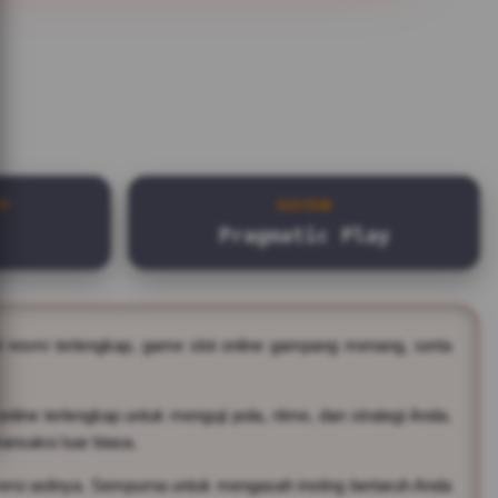
a dan Bandar Togel Asia
T
SISTEM
Pragmatic Play
l resmi terlengkap, game slot online gampang menang, serta
ine terlengkap untuk menguji pola, ritme, dan strategi Anda.
ansaksi luar biasa.
n versi aslinya. Sempurna untuk mengasah insting bertaruh Anda