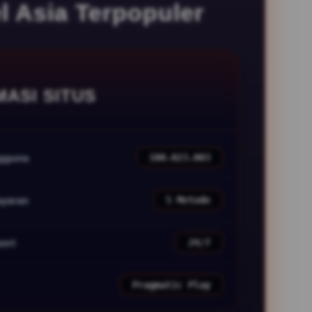
l Asia Terpopuler
MASI SITUS
ngguna
100.023.003
ayaran
5 Metode
ort
24/7
Pragmatic Play