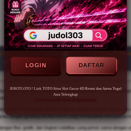
OTO Slot Gacor Terpercay
Terpopuler
ISTEM PEMBAYARAN
LAYANAN SUPPOR
5 Metode
24/7
LOGIN
DAFTAR
JEBOTLOTO ! Link TOTO Situs Slot Gacor 4D Resmi dan Arena Togel
 situs TOTO slot gacor terpercaya. Kami menyediakan pasaran toge
Asia Telengkap
ari!
© COPYRIGHT 2026 HOKIEMAS88
 Kami menyediakan akses gratis ke ribuan simulator mesin slot onl
ntegrasi dengan gerbang taruhan resmi yang menawarkan kemudahan tr
dengan fitur, grafik, dan tingkat volatilitas yang persis sama denga