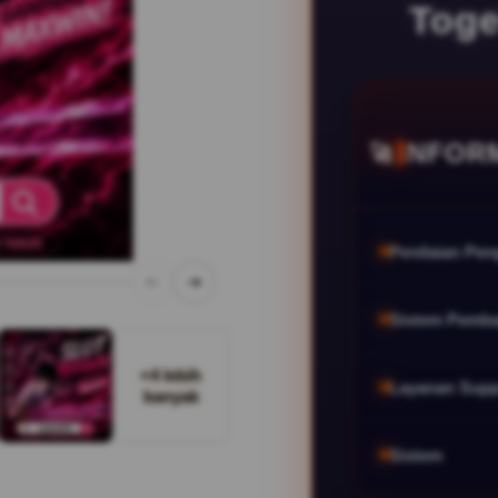
Toge
INFOR
Penilaian Pe
Sebelumnya
Berikutnya
Sistem Pemb
+4 lebih
Layanan Supp
banyak
Sistem