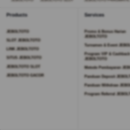
Footer Navigation
Products
Services
JEBOLTOTO
Promo & Bonus Harian
JEBOLTOTO
SLOT JEBOLTOTO
Turnamen & Event JEB
LINK JEBOLTOTO
Program VIP & Cashbac
SITUS JEBOLTOTO
JEBOLTOTO
JEBOLTOTO SLOT
Metode Pembayaran JE
JEBOLTOTO GACOR
Panduan Deposit JEBO
Panduan Withdraw JEB
Program Referral JEBO