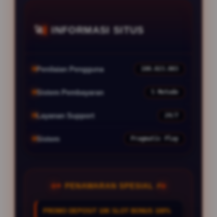
INFORMASI SITUS
Penilaian Pengguna
100.023.003
Sistem Pembayaran
5 Metode
Layanan Support
24/7
Sistem
Pragmatic Play
PENAWARAN SPESIAL
PROMO DEPOSIT 10K SLOT BONUS 100%