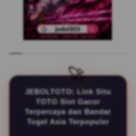
JEBOLTOTO: Link Situ
TOTO Slot Gacor
Terpercaya dan Bandar
Togel Asia Terpopuler