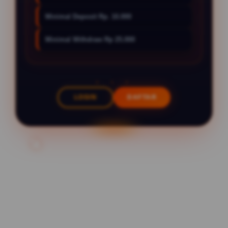
Minimal Deposit Rp. 10.000
Minimal Withdraw Rp 25.000
LOGIN
DAFTAR
Layer Popup Close
JEBOLTOTO: Link Situ
TOTO Slot Gacor Terpercaya
dan Bandar Togel Asia
Terpopuler