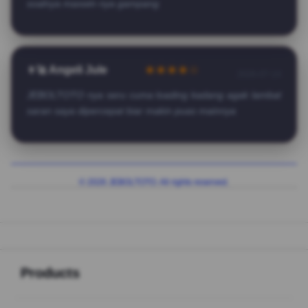
soalnya maxwin nya gampang
Angeli Jule
★★★★☆
2026-07-14
JEBOLTOTO nya seru cuma loading kadang agak lambat
saran saya dipercepat biar makin puas mainnya
© 2026 JEBOLTOTO. All rights reserved.
Buka
Footer Navigation
Products