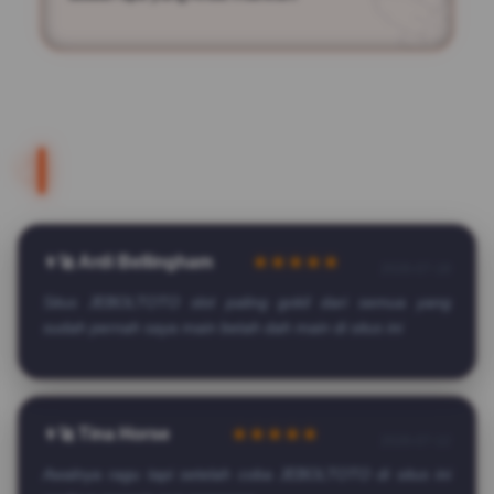
ULASAN TERBARU KOMUNITAS
JEBOLTOTO
Ardi Bellingham
★★★★★
2026-07-18
Situs JEBOLTOTO slot paling gokil dari semua yang
sudah pernah saya main betah dah main di situs ini
Tina Horse
★★★★★
2026-07-12
Awalnya ragu tapi setelah coba JEBOLTOTO di situs ini