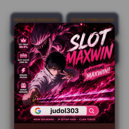
PENILAIAN PENGGUNA
SISTEM PEMBAYARAN
120.123.003
5 Metode
LAYANAN SUPPORT
SISTEM
24/7
Pragmatic Play
JEBOLTOTO
adalah bandar togel Asia terpopuler
dan link situs TOTO slot gacor terpercaya. Kami
menyediakan pasaran togel resmi terlengkap,
game slot online gampang menang, serta
transaksi aman dengan layanan online 24 jam
nonstop setiap hari!