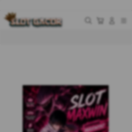
Skip
to
content
Cari
Troli
Login
Navigation
Buka Info Lebih Lanjut