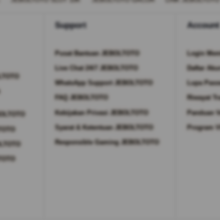
Support
Account
Pusat Bantuan JEBOLTOTO
Login Me
Live Chat 24/7 JEBOLTOTO
Daftar Ak
OLTOTO
WhatsApp Support JEBOLTOTO
Lupa Pas
k
FAQ JEBOLTOTO
Riwayat T
Kebijakan Privasi JEBOLTOTO
Panduan V
BOLTOTO
Syarat & Ketentuan JEBOLTOTO
Program 
LTOTO
Responsible Gaming JEBOLTOTO
OLTOTO
LTOTO