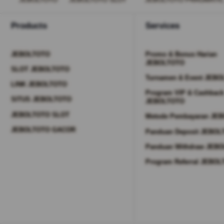
Footer Navigation
Products
Services
JEBOLTOTO
Promo & Bonus Harian
JEBOLTOTO
SLOT JEBOLTOTO
Turnamen & Event JEB
LINK JEBOLTOTO
Program VIP & Cashbac
SITUS JEBOLTOTO
JEBOLTOTO
JEBOLTOTO SLOT
Metode Pembayaran JE
JEBOLTOTO GACOR
Panduan Deposit JEBO
Panduan Withdraw JEB
Program Referral JEBO