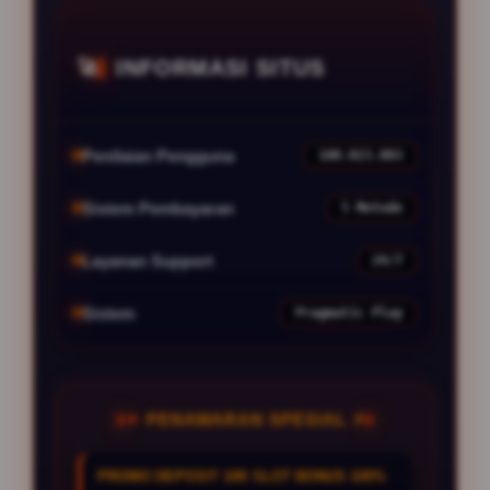
INFORMASI SITUS
Penilaian Pengguna
100.023.003
Sistem Pembayaran
5 Metode
Layanan Support
24/7
Sistem
Pragmatic Play
PENAWARAN SPESIAL
PROMO DEPOSIT 10K SLOT BONUS 100%