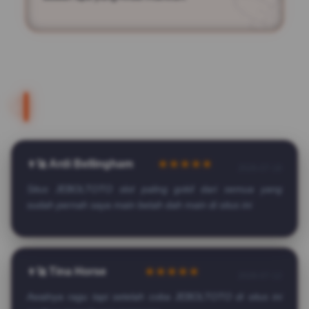
ULASAN TERBARU KOMUNITAS
JEBOLTOTO
Ardi Bellingham
★★★★★
2026-07-18
Situs JEBOLTOTO slot paling gokil dari semua yang
sudah pernah saya main betah dah main di situs ini
Tina Horse
★★★★★
2026-07-12
Awalnya ragu tapi setelah coba JEBOLTOTO di situs ini