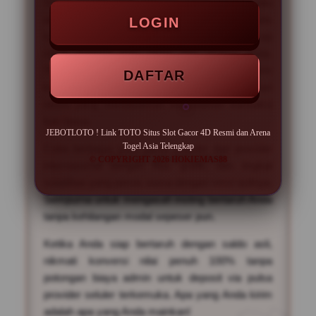
SLOT DEMO hadir sebagai solusi cerdas satu
atap untuk Anda! Kami menyediakan akses gratis
LOGIN
ke ribuan simulator mesin slot online terlengkap
untuk menguji pola, ritme, dan strategi Anda.
Tidak hanya sebagai tempat latihan, platform
DAFTAR
kami juga terintegrasi dengan gerbang taruhan
resmi yang menawarkan kemudahan transaksi
luar biasa.
JEBOTLOTO ! Link TOTO Situs Slot Gacor 4D Resmi dan Arena
Togel Asia Telengkap
Coba berbagai judul game populer dari provider
© COPYRIGHT 2026 HOKIEMAS88
internasional dengan fitur, grafik, dan tingkat
volatilitas yang persis sama dengan versi aslinya.
Sempurna untuk mengasah insting bertaruh Anda
tanpa kehilangan modal sepeser pun.
Ketika Anda siap bertaruh dengan saldo asli,
nikmati konversi nilai penuh 100% tanpa
potongan biaya admin untuk deposit via pulsa
provider seluler terkemuka. Apa yang Anda kirim
adalah apa yang Anda mainkan!