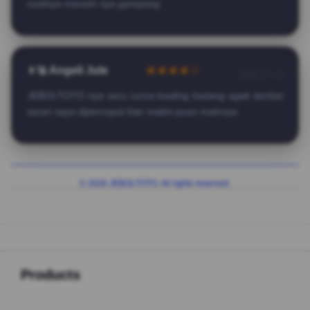
soalnya maxwin nya gampang
Angeli Jule
★★★★☆
2026-07-14
JEBOLTOTO nya seru cuma loading kadang agak lambat
saran saya dipercepat biar makin puas mainnya
© 2026 JEBOLTOTO. All rights reserved.
Buka
Footer Navigation
Products