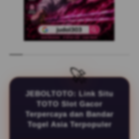
JEBOLTOTO: Link Situ
TOTO Slot Gacor
Terpercaya dan Bandar
Togel Asia Terpopuler