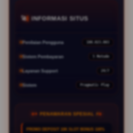
INFORMASI SITUS
Penilaian Pengguna
100.023.003
Sistem Pembayaran
5 Metode
Layanan Support
24/7
Sistem
Pragmatic Play
PENAWARAN SPESIAL
PROMO DEPOSIT 10K SLOT BONUS 100%