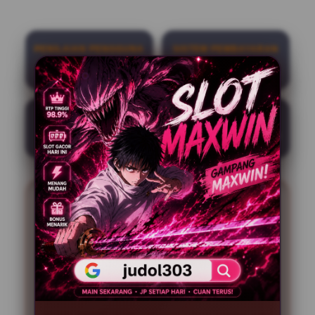
PENILAIAN PENGGUNA
SISTEM PEMBAYARAN
120.123.003
5 Metode
LAYANAN SUPPORT
SISTEM
24/7
Pragmatic Play
JEBOLTOTO
adalah bandar togel Asia terpopuler
dan link situs TOTO slot gacor terpercaya. Kami
menyediakan pasaran togel resmi terlengkap,
game slot online gampang menang, serta
transaksi aman dengan layanan online 24 jam
nonstop setiap hari!