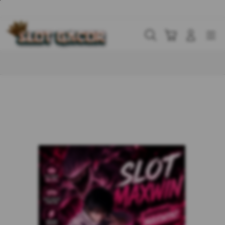
Skip
to
content
Cari
Troli
Login
Navigation
Buka Info Lebih Lanjut