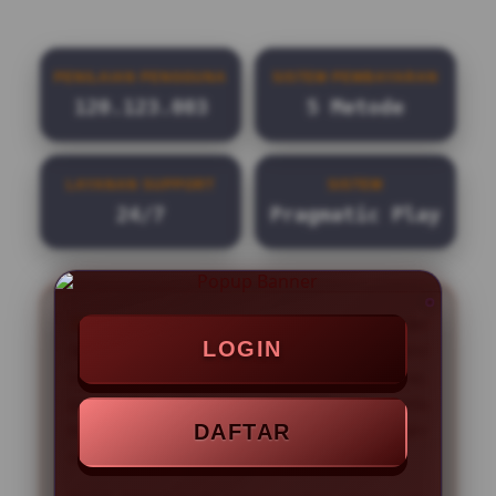
PENILAIAN PENGGUNA
SISTEM PEMBAYARAN
120.123.003
5 Metode
LAYANAN SUPPORT
SISTEM
24/7
Pragmatic Play
JEBOLTOTO
adalah bandar togel Asia terpopuler
LOGIN
dan link situs TOTO slot gacor terpercaya. Kami
menyediakan pasaran togel resmi terlengkap,
game slot online gampang menang, serta
DAFTAR
transaksi aman dengan layanan online 24 jam
nonstop setiap hari!