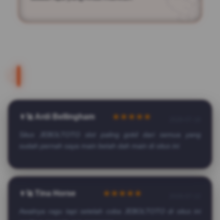
ULASAN TERBARU KOMUNITAS
JEBOLTOTO
Ardi Bellingham
★★★★★
2026-07-18
Situs JEBOLTOTO slot paling gokil dari semua yang
sudah pernah saya main betah dah main di situs ini
Tina Horse
★★★★★
2026-07-12
Awalnya ragu tapi setelah coba JEBOLTOTO di situs ini