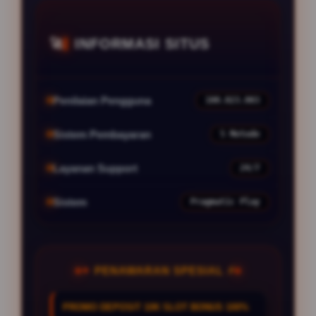
INFORMASI SITUS
Penilaian Pengguna
100.023.003
Sistem Pembayaran
5 Metode
Layanan Support
24/7
Sistem
Pragmatic Play
PENAWARAN SPESIAL
PROMO DEPOSIT 10K SLOT BONUS 100%