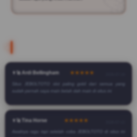
ULASAN TERBARU KOMUNITAS
JEBOLTOTO
Ardi Bellingham
★★★★★
2026-07-18
Situs JEBOLTOTO slot paling gokil dari semua yang
sudah pernah saya main betah dah main di situs ini
Tina Horse
★★★★★
2026-07-12
Awalnya ragu tapi setelah coba JEBOLTOTO di situs ini