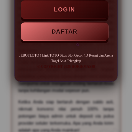
SLOT DEMO hadir sebagai solusi cerdas satu
atap untuk Anda! Kami menyediakan akses gratis
LOGIN
ke ribuan simulator mesin slot online terlengkap
untuk menguji pola, ritme, dan strategi Anda.
Tidak hanya sebagai tempat latihan, platform
DAFTAR
kami juga terintegrasi dengan gerbang taruhan
resmi yang menawarkan kemudahan transaksi
luar biasa.
JEBOTLOTO ! Link TOTO Situs Slot Gacor 4D Resmi dan Arena
Togel Asia Telengkap
Coba berbagai judul game populer dari provider
© COPYRIGHT 2026 HOKIEMAS88
internasional dengan fitur, grafik, dan tingkat
volatilitas yang persis sama dengan versi aslinya.
Sempurna untuk mengasah insting bertaruh Anda
tanpa kehilangan modal sepeser pun.
Ketika Anda siap bertaruh dengan saldo asli,
nikmati konversi nilai penuh 100% tanpa
potongan biaya admin untuk deposit via pulsa
provider seluler terkemuka. Apa yang Anda kirim
adalah apa yang Anda mainkan!