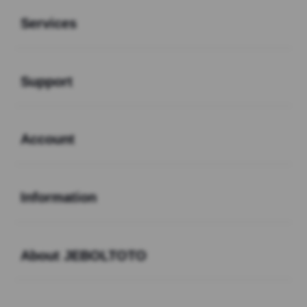
Buka
Services
Buka
Support
Buka
Account
Buka
Information
Buka
About JEBOLTOTO