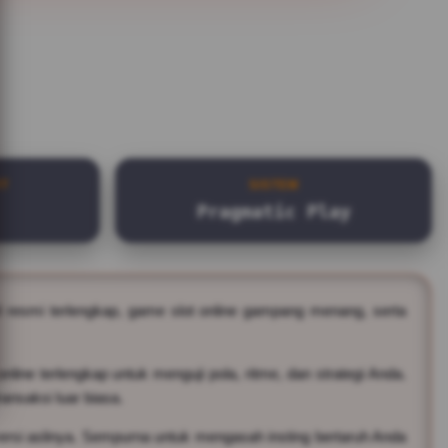
a dan Bandar Togel Asia
T
SISTEM
Pragmatic Play
l resmi terlengkap, game slot online gampang menang, serta
ine terlengkap untuk menguji pola, ritme, dan strategi Anda.
ansaksi luar biasa.
n versi aslinya. Sempurna untuk mengasah insting bertaruh Anda