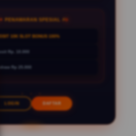
PENAWARAN SPESIAL
SIT 10K SLOT BONUS 100%
sit Rp. 10.000
hdraw Rp 25.000
LOGIN
DAFTAR