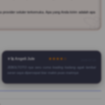
sa provider seluler terkemuka. Apa yang Anda kirim adalah apa
Angeli Jule
★★★★☆
2026-07-14
JEBOLTOTO nya seru cuma loading kadang agak lambat
saran saya dipercepat biar makin puas mainnya