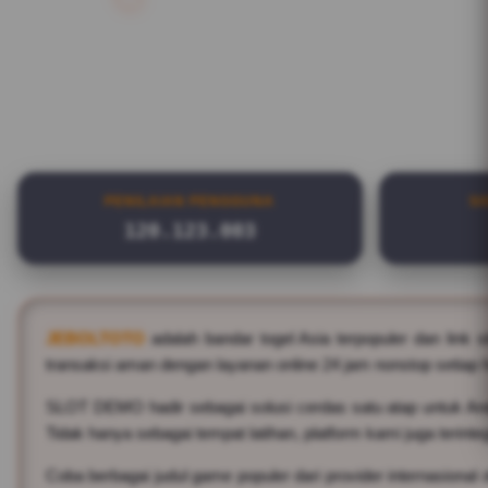
Layer Popup Close
JEBOLTOTO: Link Situ T
PENILAIAN PENGGUNA
S
120.123.003
JEBOLTOTO
adalah bandar togel Asia terpopuler dan link
transaksi aman dengan layanan online 24 jam nonstop setiap h
SLOT DEMO hadir sebagai solusi cerdas satu atap untuk Anda!
Tidak hanya sebagai tempat latihan, platform kami juga teri
Coba berbagai judul game populer dari provider internasional 