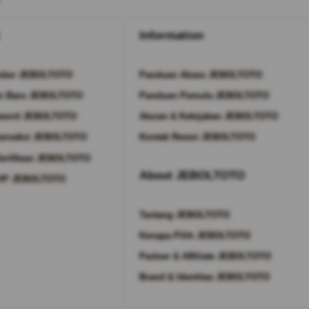
Information
mber JEBOLTOTO
Panduan Akses JEBOLTOTO
un Baru JEBOLTOTO
Panduan Pemula JEBOLTOTO
sword JEBOLTOTO
Aturan & Kebijakan JEBOLTOTO
ransaksi JEBOLTOTO
Kontak Resmi JEBOLTOTO
erifikasi JEBOLTOTO
About JEBOLTOTO
VIP JEBOLTOTO
Tentang JEBOLTOTO
Kenapa Pilih JEBOLTOTO
Partner & Affiliate JEBOLTOTO
Brand & Identitas JEBOLTOTO