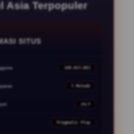
l Asia Terpopuler
MASI SITUS
ngguna
100.023.003
ayaran
5 Metode
ort
24/7
Pragmatic Play