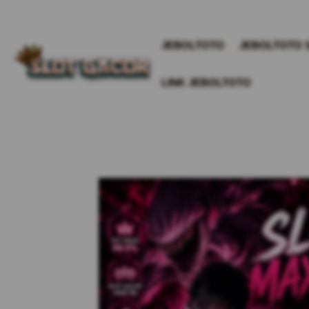
Skip
to
content
JEBOLTOTO
JEBOLTOTO 
LINK JEBOLTOTO
Buka Info Lebih Lanjut