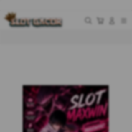
Skip
to
content
Cari
Troli
Login
Navigation
Buka Info Lebih Lanjut