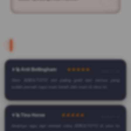
ULASAN TERBARU KOMUNITAS
JEBOLTOTO
Ardi Bellingham
★★★★★
2026-07-18
Situs JEBOLTOTO slot paling gokil dari semua yang
sudah pernah saya main betah dah main di situs ini
Tina Horse
★★★★★
2026-07-12
Awalnya ragu tapi setelah coba JEBOLTOTO di situs ini