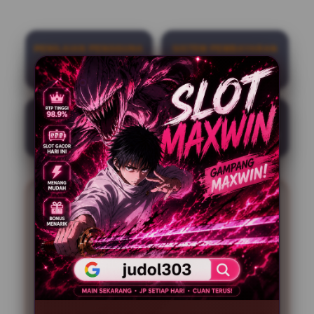
PENILAIAN PENGGUNA
SISTEM PEMBAYARAN
120.123.003
5 Metode
LAYANAN SUPPORT
SISTEM
24/7
Pragmatic Play
JEBOLTOTO
adalah bandar togel Asia terpopuler
dan link situs TOTO slot gacor terpercaya. Kami
menyediakan pasaran togel resmi terlengkap,
game slot online gampang menang, serta
transaksi aman dengan layanan online 24 jam
nonstop setiap hari!