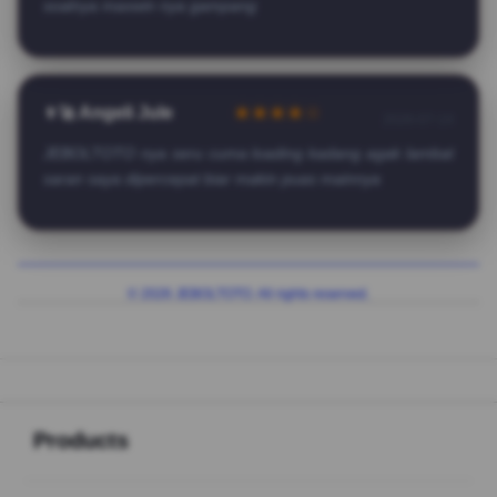
soalnya maxwin nya gampang
Angeli Jule
★★★★☆
2026-07-14
JEBOLTOTO nya seru cuma loading kadang agak lambat
saran saya dipercepat biar makin puas mainnya
© 2026 JEBOLTOTO. All rights reserved.
Buka
Footer Navigation
Products