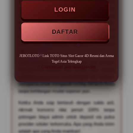
SLOT DEMO hadir sebagai solusi cerdas satu
atap untuk Anda! Kami menyediakan akses gratis
LOGIN
ke ribuan simulator mesin slot online terlengkap
untuk menguji pola, ritme, dan strategi Anda.
Tidak hanya sebagai tempat latihan, platform
DAFTAR
kami juga terintegrasi dengan gerbang taruhan
resmi yang menawarkan kemudahan transaksi
luar biasa.
JEBOTLOTO ! Link TOTO Situs Slot Gacor 4D Resmi dan Arena
Togel Asia Telengkap
Coba berbagai judul game populer dari provider
© COPYRIGHT 2026 HOKIEMAS88
internasional dengan fitur, grafik, dan tingkat
volatilitas yang persis sama dengan versi aslinya.
Sempurna untuk mengasah insting bertaruh Anda
tanpa kehilangan modal sepeser pun.
Ketika Anda siap bertaruh dengan saldo asli,
nikmati konversi nilai penuh 100% tanpa
potongan biaya admin untuk deposit via pulsa
provider seluler terkemuka. Apa yang Anda kirim
adalah apa yang Anda mainkan!