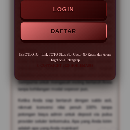
SLOT DEMO hadir sebagai solusi cerdas satu
atap untuk Anda! Kami menyediakan akses gratis
LOGIN
ke ribuan simulator mesin slot online terlengkap
untuk menguji pola, ritme, dan strategi Anda.
Tidak hanya sebagai tempat latihan, platform
DAFTAR
kami juga terintegrasi dengan gerbang taruhan
resmi yang menawarkan kemudahan transaksi
luar biasa.
JEBOTLOTO ! Link TOTO Situs Slot Gacor 4D Resmi dan Arena
Togel Asia Telengkap
Coba berbagai judul game populer dari provider
© COPYRIGHT 2026 HOKIEMAS88
internasional dengan fitur, grafik, dan tingkat
volatilitas yang persis sama dengan versi aslinya.
Sempurna untuk mengasah insting bertaruh Anda
tanpa kehilangan modal sepeser pun.
Ketika Anda siap bertaruh dengan saldo asli,
nikmati konversi nilai penuh 100% tanpa
potongan biaya admin untuk deposit via pulsa
provider seluler terkemuka. Apa yang Anda kirim
adalah apa yang Anda mainkan!