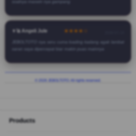
soalnya maxwin nya gampang
Angeli Jule
★★★★☆
2026-07-14
JEBOLTOTO nya seru cuma loading kadang agak lambat
saran saya dipercepat biar makin puas mainnya
© 2026 JEBOLTOTO. All rights reserved.
Buka
Footer Navigation
Products