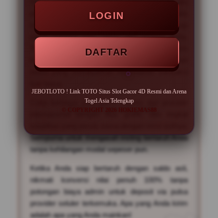
SLOT DEMO hadir sebagai solusi cerdas satu
atap untuk Anda! Kami menyediakan akses gratis
LOGIN
ke ribuan simulator mesin slot online terlengkap
untuk menguji pola, ritme, dan strategi Anda.
Tidak hanya sebagai tempat latihan, platform
DAFTAR
kami juga terintegrasi dengan gerbang taruhan
resmi yang menawarkan kemudahan transaksi
luar biasa.
JEBOTLOTO ! Link TOTO Situs Slot Gacor 4D Resmi dan Arena
Togel Asia Telengkap
Coba berbagai judul game populer dari provider
© COPYRIGHT 2026 HOKIEMAS88
internasional dengan fitur, grafik, dan tingkat
volatilitas yang persis sama dengan versi aslinya.
Sempurna untuk mengasah insting bertaruh Anda
tanpa kehilangan modal sepeser pun.
Ketika Anda siap bertaruh dengan saldo asli,
nikmati konversi nilai penuh 100% tanpa
potongan biaya admin untuk deposit via pulsa
provider seluler terkemuka. Apa yang Anda kirim
adalah apa yang Anda mainkan!