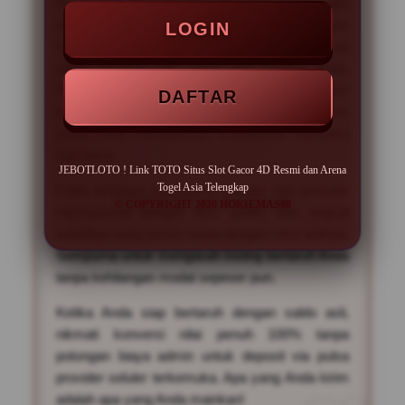
SLOT DEMO hadir sebagai solusi cerdas satu
atap untuk Anda! Kami menyediakan akses gratis
LOGIN
ke ribuan simulator mesin slot online terlengkap
untuk menguji pola, ritme, dan strategi Anda.
Tidak hanya sebagai tempat latihan, platform
DAFTAR
kami juga terintegrasi dengan gerbang taruhan
resmi yang menawarkan kemudahan transaksi
luar biasa.
JEBOTLOTO ! Link TOTO Situs Slot Gacor 4D Resmi dan Arena
Togel Asia Telengkap
Coba berbagai judul game populer dari provider
© COPYRIGHT 2026 HOKIEMAS88
internasional dengan fitur, grafik, dan tingkat
volatilitas yang persis sama dengan versi aslinya.
Sempurna untuk mengasah insting bertaruh Anda
tanpa kehilangan modal sepeser pun.
Ketika Anda siap bertaruh dengan saldo asli,
nikmati konversi nilai penuh 100% tanpa
potongan biaya admin untuk deposit via pulsa
provider seluler terkemuka. Apa yang Anda kirim
adalah apa yang Anda mainkan!