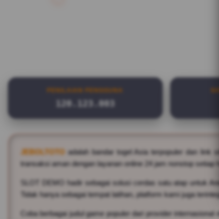
Layer Popup Close
JEBOLTOTO: Link Situ T
PENILAIAN PENGGUNA
S
120.123.003
JEBOLTOTO
adalah bandar togel Asia terpopuler dan link
transaksi aman dengan layanan online 24 jam nonstop setiap h
SLOT DEMO hadir sebagai solusi cerdas satu atap untuk Anda!
Tidak hanya sebagai tempat latihan, platform kami juga teri
Coba berbagai judul game populer dari provider internasional 