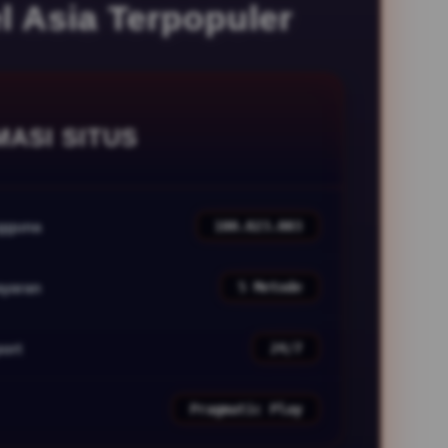
l Asia Terpopuler
MASI SITUS
ngguna
100.023.003
ayaran
5 Metode
ort
24/7
Pragmatic Play