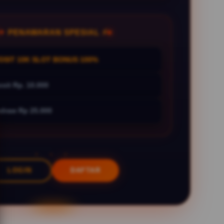
PENAWARAN SPESIAL
SIT 10K SLOT BONUS 100%
sit Rp. 10.000
hdraw Rp 25.000
LOGIN
DAFTAR