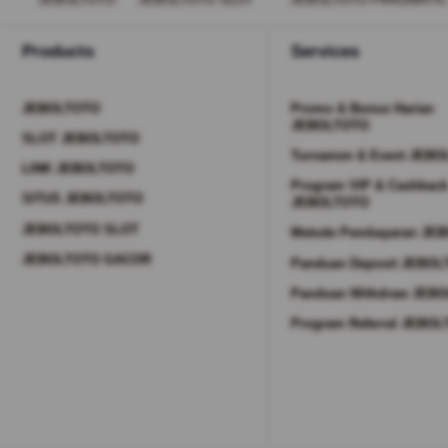
Footer Navigation
Products
Services
JEBOLTOTO
Promo & Bonus Harian
JEBOLTOTO
SLOT JEBOLTOTO
Turnamen & Event JEB
LINK JEBOLTOTO
Program VIP & Cashbac
SITUS JEBOLTOTO
JEBOLTOTO
JEBOLTOTO SLOT
Metode Pembayaran JE
JEBOLTOTO GACOR
Panduan Deposit JEBO
Panduan Withdraw JEB
Program Referral JEBO