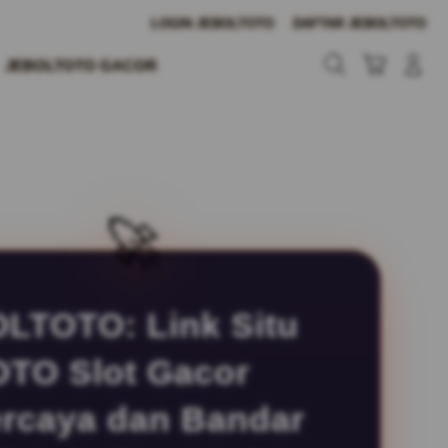
LOGIN JEBOLTOTO
DAFTAR JEBOLTOTO
Cari
Troli
Login/Sign-Up
JEBOLTOTO GACOR
Cari
LTOTO: Link Situ
OTO Slot Gacor
ercaya dan Bandar