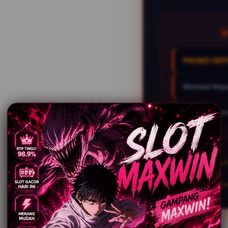
PROMO DEPO
Minimal Depo
Minimal Wit