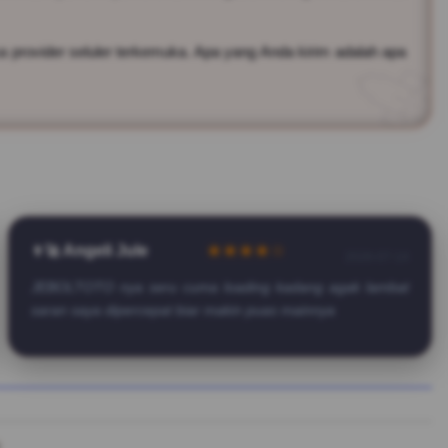
sa provider seluler terkemuka. Apa yang Anda kirim adalah apa
Angeli Jule
★★★★☆
2026-07-14
JEBOLTOTO nya seru cuma loading kadang agak lambat
saran saya dipercepat biar makin puas mainnya