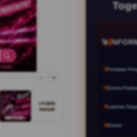
Toge
INFOR
Penilaian Pe
Sebelumnya
Berikutnya
Sistem Pemb
+4 lebih
Layanan Supp
banyak
Sistem