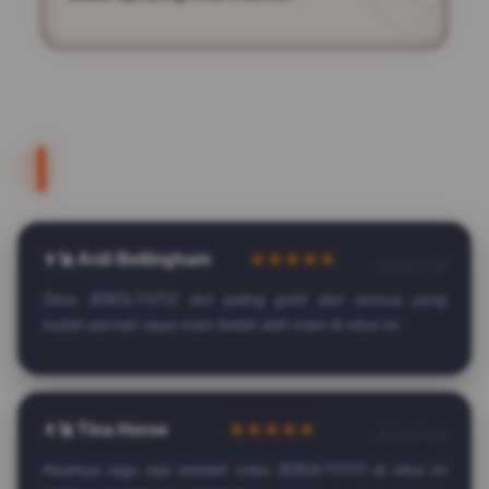
ULASAN TERBARU KOMUNITAS
JEBOLTOTO
Ardi Bellingham
★★★★★
2026-07-18
Situs JEBOLTOTO slot paling gokil dari semua yang
sudah pernah saya main betah dah main di situs ini
Tina Horse
★★★★★
2026-07-12
Awalnya ragu tapi setelah coba JEBOLTOTO di situs ini