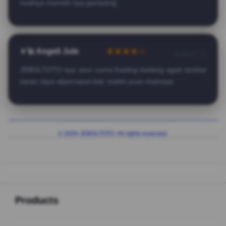
soalnya maxwin nya gampang
Angeli Jule
★★★★☆
2026-07-14
JEBOLTOTO nya seru cuma loading kadang agak lambat
saran saya dipercepat biar makin puas mainnya
© 2026 JEBOLTOTO. All rights reserved.
Buka
Footer Navigation
Products