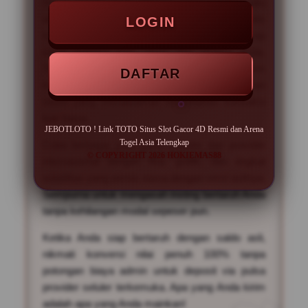
SLOT DEMO hadir sebagai solusi cerdas satu
atap untuk Anda! Kami menyediakan akses gratis
LOGIN
ke ribuan simulator mesin slot online terlengkap
untuk menguji pola, ritme, dan strategi Anda.
Tidak hanya sebagai tempat latihan, platform
DAFTAR
kami juga terintegrasi dengan gerbang taruhan
resmi yang menawarkan kemudahan transaksi
luar biasa.
JEBOTLOTO ! Link TOTO Situs Slot Gacor 4D Resmi dan Arena
Togel Asia Telengkap
Coba berbagai judul game populer dari provider
© COPYRIGHT 2026 HOKIEMAS88
internasional dengan fitur, grafik, dan tingkat
volatilitas yang persis sama dengan versi aslinya.
Sempurna untuk mengasah insting bertaruh Anda
tanpa kehilangan modal sepeser pun.
Ketika Anda siap bertaruh dengan saldo asli,
nikmati konversi nilai penuh 100% tanpa
potongan biaya admin untuk deposit via pulsa
provider seluler terkemuka. Apa yang Anda kirim
adalah apa yang Anda mainkan!