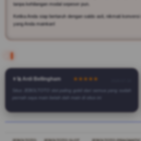
tanpa kehilangan modal sepeser pun.
Ketika Anda siap bertaruh dengan saldo asli, nikmati konvers
yang Anda mainkan!
ULASAN TERBARU KOMUNITAS 
Ardi Bellingham
★★★★★
2026-07-18
Situs JEBOLTOTO slot paling gokil dari semua yang sudah
pernah saya main betah dah main di situs ini
JEBOLTOTO
JEBOLTOTO SLOT
JEBOLTOTO PRAGMATI