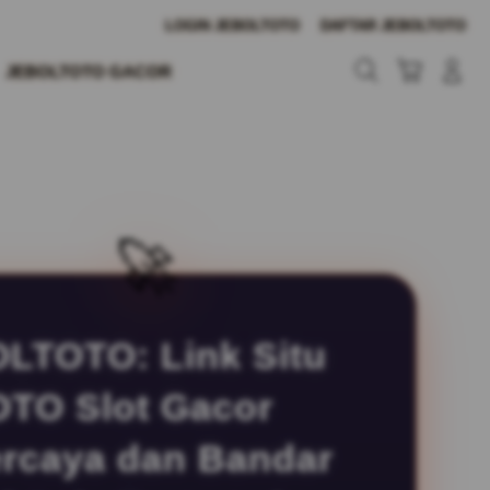
LOGIN JEBOLTOTO
DAFTAR JEBOLTOTO
Cari
Troli
Login/Sign-Up
JEBOLTOTO GACOR
Cari
LTOTO: Link Situ
OTO Slot Gacor
ercaya dan Bandar