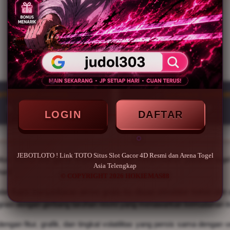
OTO Slot Gacor Terpercay
Terpopuler
ISTEM PEMBAYARAN
LAYANAN SUPPOR
5 Metode
24/7
LOGIN
DAFTAR
JEBOTLOTO ! Link TOTO Situs Slot Gacor 4D Resmi dan Arena Togel
 situs TOTO slot gacor terpercaya. Kami menyediakan pasaran toge
Asia Telengkap
ari!
© COPYRIGHT 2026 HOKIEMAS88
 Kami menyediakan akses gratis ke ribuan simulator mesin slot onl
ntegrasi dengan gerbang taruhan resmi yang menawarkan kemudahan tr
dengan fitur, grafik, dan tingkat volatilitas yang persis sama denga