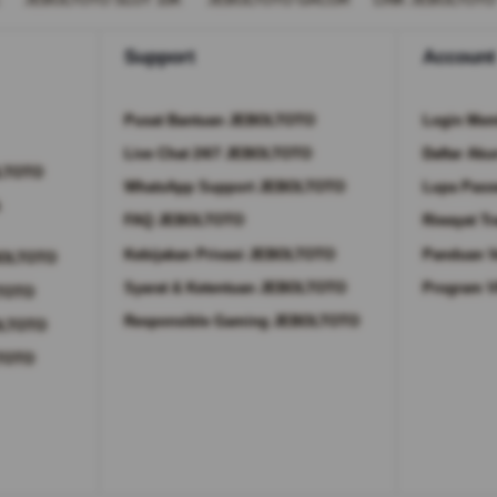
Support
Account
Pusat Bantuan JEBOLTOTO
Login Me
Live Chat 24/7 JEBOLTOTO
Daftar Ak
OLTOTO
WhatsApp Support JEBOLTOTO
Lupa Pas
k
FAQ JEBOLTOTO
Riwayat T
Kebijakan Privasi JEBOLTOTO
Panduan V
BOLTOTO
Syarat & Ketentuan JEBOLTOTO
Program 
LTOTO
Responsible Gaming JEBOLTOTO
OLTOTO
LTOTO