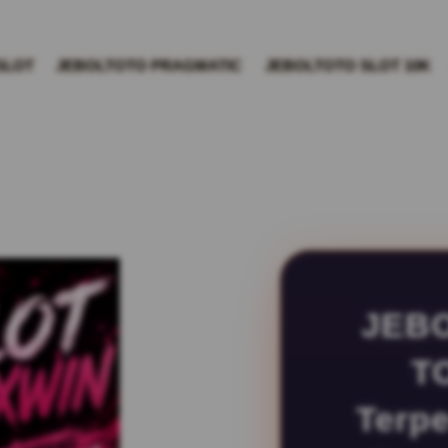
SLOT
JEBOLTOTO PRAGMATIC
JEBOLTOTO SLOT 10K
JEBO
T
Terp