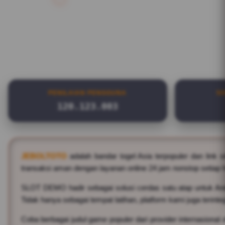
Layer Popup Close
JEBOLTOTO: Link Situ T
PENILAIAN PENGGUNA
S
120.123.003
JEBOLTOTO
adalah bandar togel Asia terpopuler dan link
transaksi aman dengan layanan online 24 jam nonstop setiap h
SLOT DEMO hadir sebagai solusi cerdas satu atap untuk Anda!
Tidak hanya sebagai tempat latihan, platform kami juga teri
Coba berbagai judul game populer dari provider internasional 