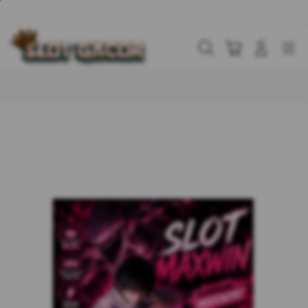
Skip
to
content
Cari
Troli
Login
Navigation
Buka Info Lebih Lanjut