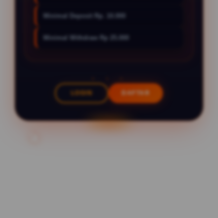
Minimal Deposit Rp. 10.000
Minimal Withdraw Rp 25.000
LOGIN
DAFTAR
Layer Popup Close
JEBOLTOTO: Link Situ
TOTO Slot Gacor Terpercaya
dan Bandar Togel Asia
Terpopuler