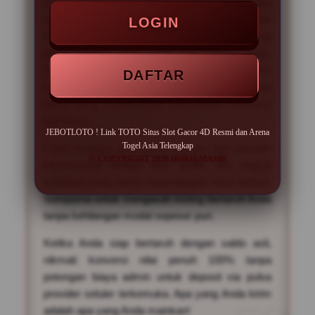
SLOT DEMO hadir sebagai solusi cerdas satu
atap untuk Anda! Kami menyediakan akses gratis
LOGIN
ke ribuan simulator mesin slot online terlengkap
untuk menguji pola, ritme, dan strategi Anda.
Tidak hanya sebagai tempat latihan, platform
DAFTAR
kami juga terintegrasi dengan gerbang taruhan
resmi yang menawarkan kemudahan transaksi
luar biasa.
JEBOTLOTO ! Link TOTO Situs Slot Gacor 4D Resmi dan Arena
Togel Asia Telengkap
Coba berbagai judul game populer dari provider
© COPYRIGHT 2026 HOKIEMAS88
internasional dengan fitur, grafik, dan tingkat
volatilitas yang persis sama dengan versi aslinya.
Sempurna untuk mengasah insting bertaruh Anda
tanpa kehilangan modal sepeser pun.
Ketika Anda siap bertaruh dengan saldo asli,
nikmati konversi nilai penuh 100% tanpa
potongan biaya admin untuk deposit via pulsa
provider seluler terkemuka. Apa yang Anda kirim
adalah apa yang Anda mainkan!