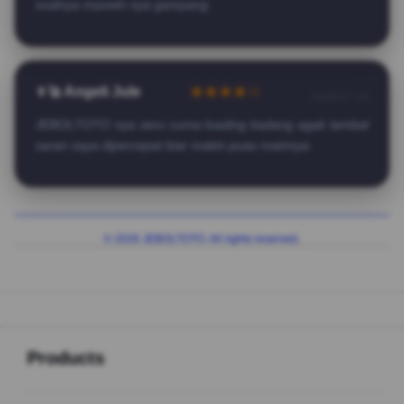
soalnya maxwin nya gampang
Angeli Jule
★★★★☆
2026-07-14
JEBOLTOTO nya seru cuma loading kadang agak lambat
saran saya dipercepat biar makin puas mainnya
© 2026 JEBOLTOTO. All rights reserved.
Buka
Footer Navigation
Products