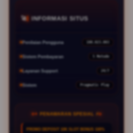
INFORMASI SITUS
Penilaian Pengguna
100.023.003
Sistem Pembayaran
5 Metode
Layanan Support
24/7
Sistem
Pragmatic Play
PENAWARAN SPESIAL
PROMO DEPOSIT 10K SLOT BONUS 100%