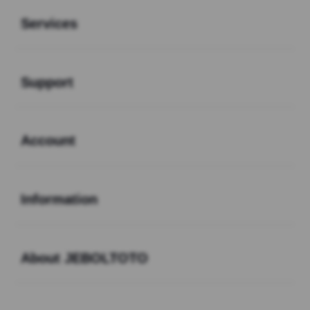
Buka
Services
Buka
Support
Buka
Account
Buka
Information
Buka
About JEBOLTOTO