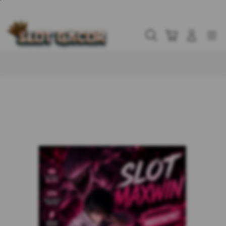
Skip
to
content
Cari
Troli
Login
Navigation
Buka Info Lebih Lanjut