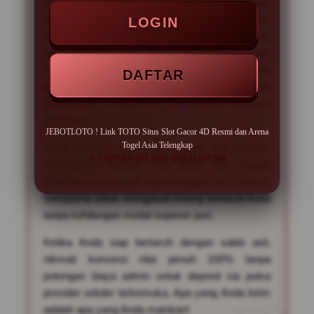
SLOT DEMO hadir sebagai solusi cerdas satu
atap untuk Anda! Kami menyediakan akses gratis
LOGIN
ke ribuan simulator mesin slot online terlengkap
untuk menguji pola, ritme, dan strategi Anda.
Tidak hanya sebagai tempat latihan, platform
DAFTAR
kami juga terintegrasi dengan gerbang taruhan
resmi yang menawarkan kemudahan transaksi
luar biasa.
JEBOTLOTO ! Link TOTO Situs Slot Gacor 4D Resmi dan Arena
Togel Asia Telengkap
Coba berbagai judul game populer dari provider
© COPYRIGHT 2026 HOKIEMAS88
internasional dengan fitur, grafik, dan tingkat
volatilitas yang persis sama dengan versi aslinya.
Sempurna untuk mengasah insting bertaruh Anda
tanpa kehilangan modal sepeser pun.
Ketika Anda siap bertaruh dengan saldo asli,
nikmati konversi nilai penuh 100% tanpa
potongan biaya admin untuk deposit via pulsa
provider seluler terkemuka. Apa yang Anda kirim
adalah apa yang Anda mainkan!