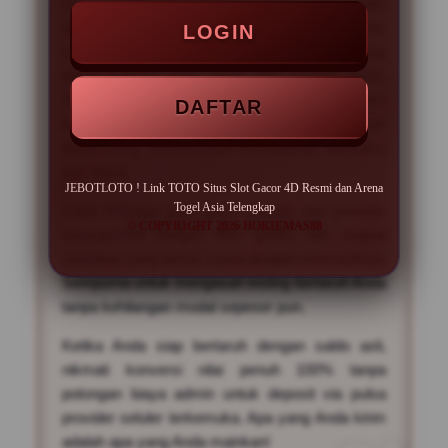
SLOT DEMO hadir sebagai solusi cerdas satu
atap untuk Anda! Kami menyediakan akses gratis
LOGIN
ke ribuan simulator mesin slot online terlengkap
untuk menguji pola, ritme, dan strategi Anda.
Tidak hanya sebagai tempat latihan, platform
DAFTAR
kami juga terintegrasi dengan gerbang taruhan
resmi yang menawarkan kemudahan transaksi
luar biasa.
JEBOTLOTO ! Link TOTO Situs Slot Gacor 4D Resmi dan Arena
Togel Asia Telengkap
Coba berbagai judul game populer dari provider
© COPYRIGHT 2026 HOKIEMAS88
internasional dengan fitur, grafik, dan tingkat
volatilitas yang persis sama dengan versi aslinya.
Sempurna untuk mengasah insting bertaruh Anda
tanpa kehilangan modal sepeser pun.
Ketika Anda siap bertaruh dengan saldo asli,
nikmati konversi nilai penuh 100% tanpa
potongan biaya admin untuk deposit via pulsa
provider seluler terkemuka. Apa yang Anda kirim
adalah apa yang Anda mainkan!