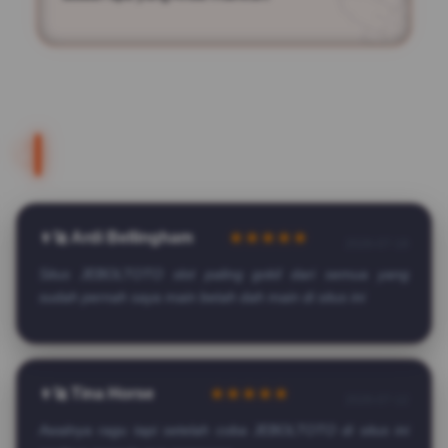
ULASAN TERBARU KOMUNITAS
JEBOLTOTO
Ardi Bellingham
★★★★★
2026-07-18
Situs JEBOLTOTO slot paling gokil dari semua yang
sudah pernah saya main betah dah main di situs ini
Tina Horse
★★★★★
2026-07-12
Awalnya ragu tapi setelah coba JEBOLTOTO di situs ini