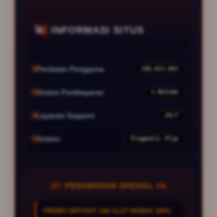
INFORMASI SITUS
Penilaian Pengguna
100.023.003
Sistem Pembayaran
5 Metode
Layanan Support
24/7
Sistem
Pragmatic Play
PENAWARAN SPESIAL
PROMO DEPOSIT 10K SLOT BONUS 100%