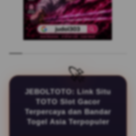
JEBOLTOTO: Link Situ
TOTO Slot Gacor
Terpercaya dan Bandar
Togel Asia Terpopuler