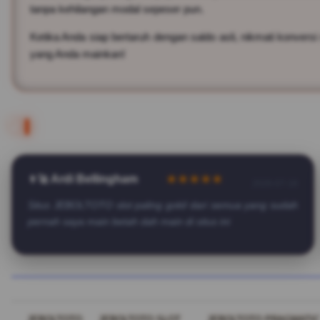
tanpa kehilangan modal sepeser pun.
Ketika Anda siap bertaruh dengan saldo asli, nikmati konvers
yang Anda mainkan!
ULASAN TERBARU KOMUNITAS 
Ardi Bellingham
★★★★★
2026-07-18
Situs JEBOLTOTO slot paling gokil dari semua yang sudah
pernah saya main betah dah main di situs ini
JEBOLTOTO
JEBOLTOTO SLOT
JEBOLTOTO PRAGMATI