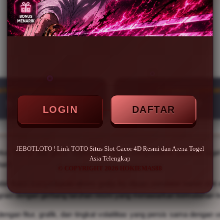
OTO Slot Gacor Terpercay
Terpopuler
ISTEM PEMBAYARAN
LAYANAN SUPPOR
5 Metode
24/7
LOGIN
DAFTAR
JEBOTLOTO ! Link TOTO Situs Slot Gacor 4D Resmi dan Arena Togel
 situs TOTO slot gacor terpercaya. Kami menyediakan pasaran toge
Asia Telengkap
ari!
© COPYRIGHT 2026 HOKIEMAS88
 Kami menyediakan akses gratis ke ribuan simulator mesin slot onl
ntegrasi dengan gerbang taruhan resmi yang menawarkan kemudahan tr
dengan fitur, grafik, dan tingkat volatilitas yang persis sama denga