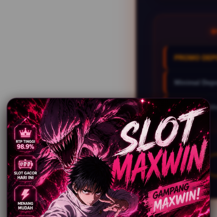
PROMO DEPO
Minimal Depo
Minimal Wit