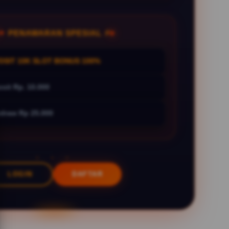
PENAWARAN SPESIAL
SIT 10K SLOT BONUS 100%
sit Rp. 10.000
hdraw Rp 25.000
LOGIN
DAFTAR