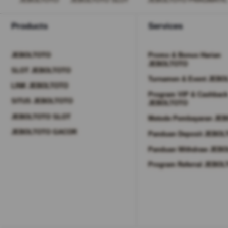
Footer Navigation
Products
Services
JEBOLTOTO
Promo & Bonus Harian
JEBOLTOTO
SLOT JEBOLTOTO
Turnamen & Event JEB
LINK JEBOLTOTO
Program VIP & Cashbac
SITUS JEBOLTOTO
JEBOLTOTO
JEBOLTOTO SLOT
Metode Pembayaran JE
JEBOLTOTO GACOR
Panduan Deposit JEBO
Panduan Withdraw JEB
Program Referral JEBO