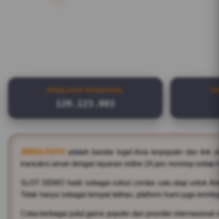
Layer Popup Close
JEBOLTOTO: Link Situ T
PENILAIAN PENGGUNA
S
120.123.003
JEBOLTOTO
adalah bandar togel Asia terpopuler dan link
transaksi aman dengan layanan online 24 jam nonstop setiap h
SLOT DEMO hadir sebagai solusi cerdas satu atap untuk Anda!
Tidak hanya sebagai tempat latihan, platform kami juga teri
Coba berbagai judul game populer dari provider internasional 