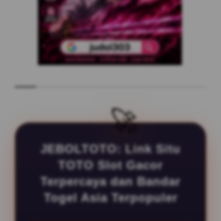
JEBOLTOTO: Link Situ
TOTO Slot Gacor
Terpercaya dan Bandar
Togel Asia Terpopuler