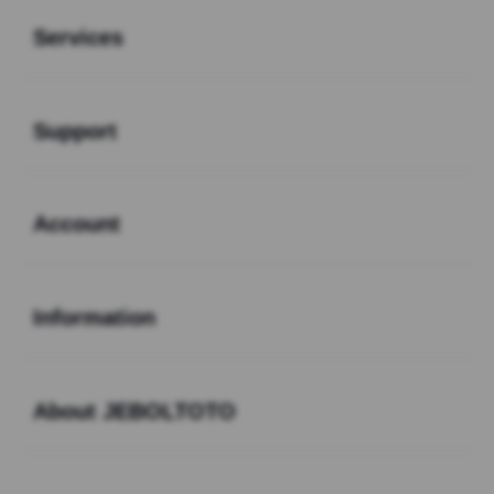
Buka
Services
Buka
Support
Buka
Account
Buka
Information
Buka
About JEBOLTOTO